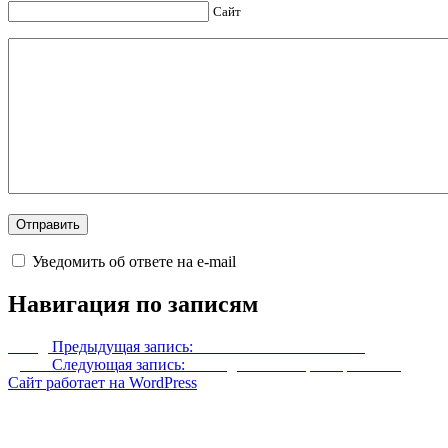
Сайт
Уведомить об ответе на e-mail
Навигация по записям
Назад
Предыдущая запись:
Кинжал «Расчленитель»
Далее
Следующая запись:
Dawnguard — Стража рассвета
Сайт работает на WordPress