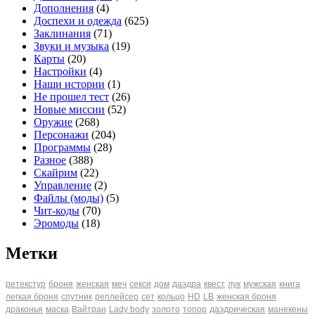
Дополнения
(4)
Доспехи и одежда
(625)
Заклинания
(71)
Звуки и музыка
(19)
Карты
(20)
Настройки
(4)
Наши истории
(1)
Не прошел тест
(26)
Новые миссии
(52)
Оружие
(268)
Персонажи
(204)
Программы
(28)
Разное
(388)
Скайрим
(22)
Управление
(2)
Файлы (моды)
(5)
Чит-коды
(70)
Эромоды
(18)
Метки
ретекстур
броня
женская
меч
секси
дом
даэдра
квест
лук
мужская
книга
легкая броня
спутник
реплейсер
сет
кольцо
HD
LB
женская броня
драконья
маска
Вайтран
Lady body
золото
топор
даэдрическая
манекены