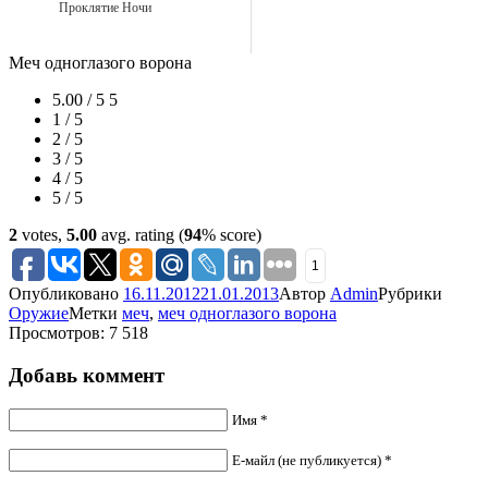
Проклятие Ночи
Меч одноглазого ворона
5.00 / 5
5
1 / 5
2 / 5
3 / 5
4 / 5
5 / 5
2
votes,
5.00
avg. rating (
94
% score)
1
Опубликовано
16.11.2012
21.01.2013
Автор
Admin
Рубрики
Оружие
Метки
меч
,
меч одноглазого ворона
Просмотров: 7 518
Добавь коммент
Имя *
Е-майл (не публикуется) *