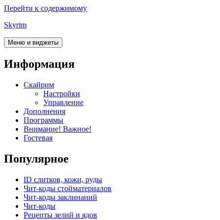
Перейти к содержимому
Skyrim
Меню и виджеты
Информация
Скайрим
Настройки
Управление
Дополнения
Программы
Внимание! Важное!
Гостевая
Популярное
ID слитков, кожи, руды
Чит-коды стойматериалов
Чит-коды заклинаний
Чит-коды
Рецепты зелий и ядов