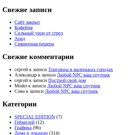
Свежие записи
Сайт закрыт
Кофейня
Cильный урон от стрел
Арад
Священная пещера
Свежие комментарии
cергей
к записи
Торговцы в маленьких городах
Александр
к записи
Любой NPC ваш спутник
cергей
к записи
Построй свой дом
Moder
к записи
Любой NPC ваш спутник
Сова
к записи
Любой NPC ваш спутник
Категории
SPECIAL EDITION
(7)
Геймплей
(12)
Графика
(96)
Дома и локации
(314)