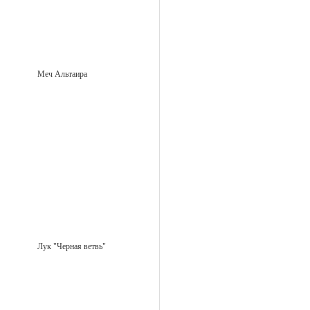
Меч Альтаира
Лук "Черная ветвь"