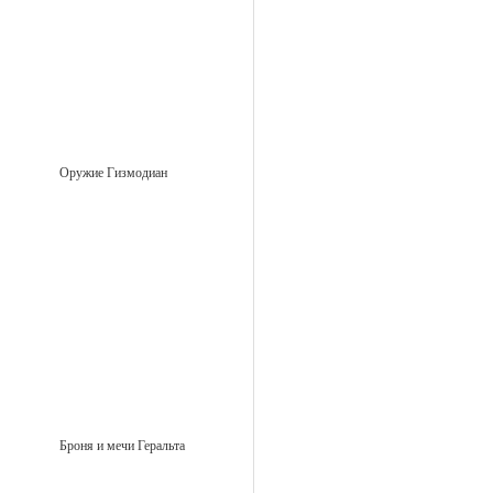
Оружие Гизмодиан
Броня и мечи Геральта