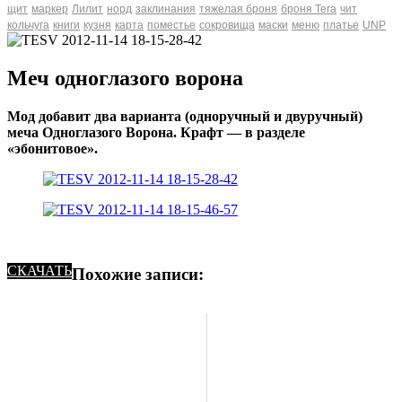
щит
маркер
Лилит
норд
заклинания
тяжелая броня
броня Tera
чит
кольчуга
книги
кузня
карта
поместье
сокровища
маски
меню
платье
UNP
Меч одноглазого ворона
Мод добавит два варианта (одноручный и двуручный)
меча Одноглазого Ворона. Крафт — в разделе
«эбонитовое».
СКАЧАТЬ
Похожие записи: