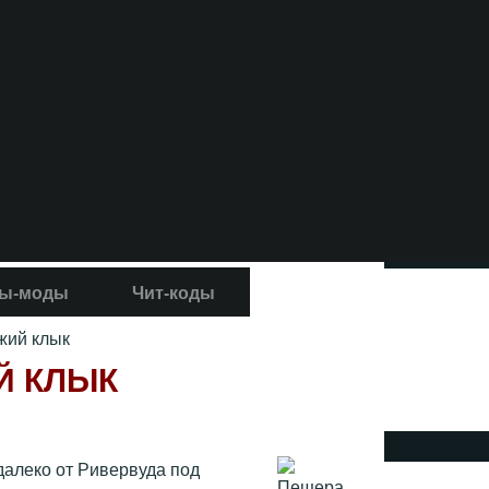
ы-моды
Чит-коды
жий клык
Й КЛЫК
далеко от Ривервуда под