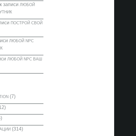
к записи
ЛЮБОЙ
УТНИК
писи
ПОСТРОЙ СВОЙ
писи
ЛЮБОЙ NPC
К
иси
ЛЮБОЙ NPC ВАШ
И
(7)
TION
12)
)
(314)
КАЦИИ