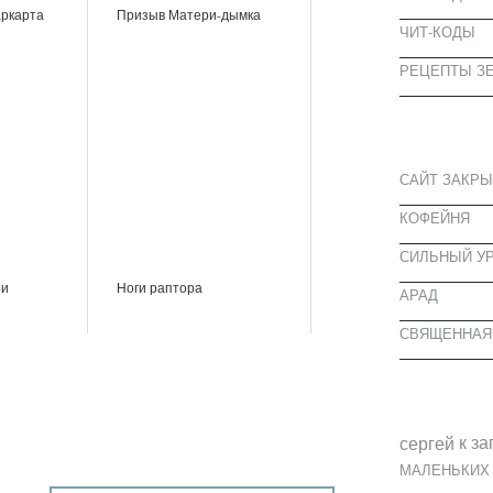
аркарта
Призыв Матери-дымка
ЧИТ-КОДЫ
РЕЦЕПТЫ ЗЕ
СВЕЖИЕ З
САЙТ ЗАКРЫ
КОФЕЙНЯ
CИЛЬНЫЙ УР
ри
Ноги раптора
АРАД
СВЯЩЕННАЯ
СВЕЖИЕ К
к за
cергей
МАЛЕНЬКИХ