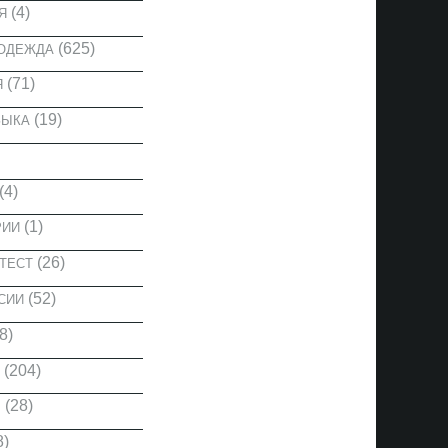
(4)
Я
(625)
 ОДЕЖДА
(71)
Я
(19)
ЗЫКА
(4)
(1)
РИИ
(26)
ТЕСТ
(52)
СИИ
8)
(204)
(28)
Ы
8)