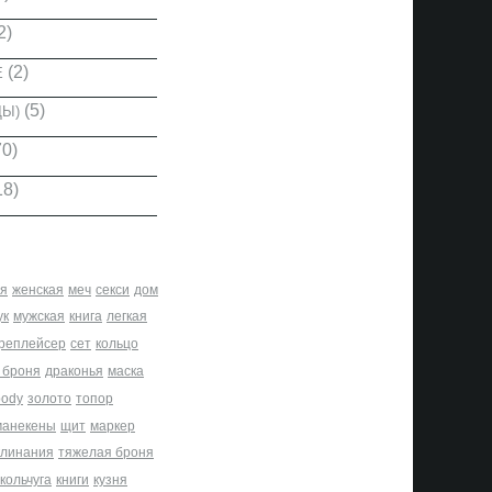
2)
(2)
Е
(5)
ДЫ)
0)
18)
я
женская
меч
секси
дом
ук
мужская
книга
легкая
реплейсер
сет
кольцо
 броня
драконья
маска
body
золото
топор
манекены
щит
маркер
клинания
тяжелая броня
кольчуга
книги
кузня