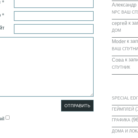
 *
Александр
NPC ВАШ СП
 *
к за
cергей
йт
ДОМ
к за
Moder
ВАШ СПУТНИ
к зап
Сова
СПУТНИК
КАТЕГОРИ
SPECIAL EDI
(
ГЕЙМПЛЕЙ
il
(96
ГРАФИКА
ДОМА И ЛО