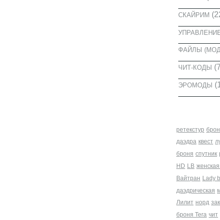
(2
СКАЙРИМ
УПРАВЛЕНИ
ФАЙЛЫ (МО
(7
ЧИТ-КОДЫ
(
ЭРОМОДЫ
МЕТКИ
ретекстур
брон
даэдра
квест
л
броня
спутник
HD
LB
женская
Вайтран
Lady 
даэдрическая
Лилит
норд
за
броня Tera
чит