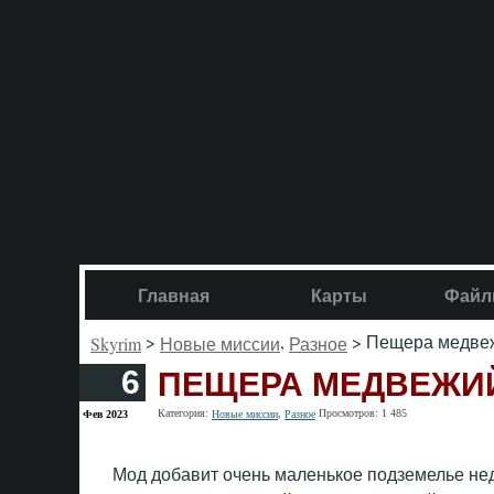
Главная
Карты
Файл
>
,
> Пещера медве
Skyrim
Новые миссии
Разное
ПЕЩЕРА МЕДВЕЖИ
6
Категория:
,
Просмотров: 1 485
Фев 2023
Новые миссии
Разное
Мод добавит очень маленькое подземелье не