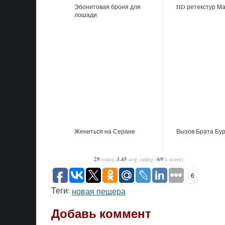
Эбонитовая броня для
HD ретекстур М
лошади
Жениться на Серане
Вызов Брата Бу
29
votes,
3.45
avg. rating (
69
% score)
6
Теги:
новая пещера
Добавь коммент