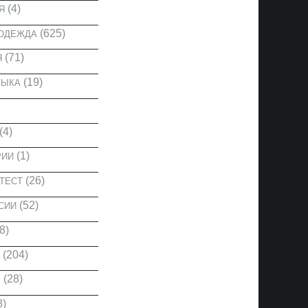
(4)
Я
(625)
 ОДЕЖДА
(71)
Я
(19)
ЗЫКА
(4)
(1)
РИИ
(26)
ТЕСТ
(52)
СИИ
8)
(204)
(28)
Ы
8)