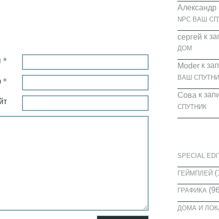
Александр
NPC ВАШ СП
к за
cергей
ДОМ
 *
к за
Moder
ВАШ СПУТНИ
 *
к зап
Сова
йт
СПУТНИК
КАТЕГОРИ
SPECIAL EDI
(
ГЕЙМПЛЕЙ
(96
ГРАФИКА
ДОМА И ЛО