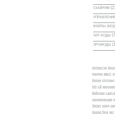
(2
СКАЙРИМ
УПРАВЛЕНИ
ФАЙЛЫ (МО
(7
ЧИТ-КОДЫ
(
ЭРОМОДЫ
МЕТКИ
ретекстур
брон
даэдра
квест
л
броня
спутник
HD
LB
женская
Вайтран
Lady 
даэдрическая
Лилит
норд
за
броня Tera
чит