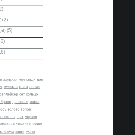
2)
(2)
Е
(5)
ДЫ)
0)
18)
я
женская
меч
секси
дом
ук
мужская
книга
легкая
реплейсер
сет
кольцо
 броня
драконья
маска
body
золото
топор
манекены
щит
маркер
клинания
тяжелая броня
кольчуга
книги
кузня