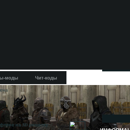
ы-моды
Чит-коды
тена
ифтене на 3D решетку