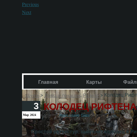
Previous
Next
Главная
Карты
Файл
>
,
> Колодец Риф
Skyrim
Дома и локации
Разное
КОЛОДЕЦ РИФТЕНА
3
Категория:
,
Просмотров: 8 234
Мар 2024
Дома и локации
Разное
Простой ретекстур, заменяет колодец в Р