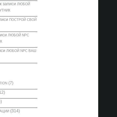
к записи
ЛЮБОЙ
УТНИК
писи
ПОСТРОЙ СВОЙ
писи
ЛЮБОЙ NPC
К
иси
ЛЮБОЙ NPC ВАШ
И
(7)
TION
12)
)
(314)
КАЦИИ