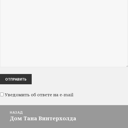
Уведомить об ответе на e-mail
Навигация
НАЗАД
по
Дом Тана Винтерхолда
Предыдущая
записям
запись: