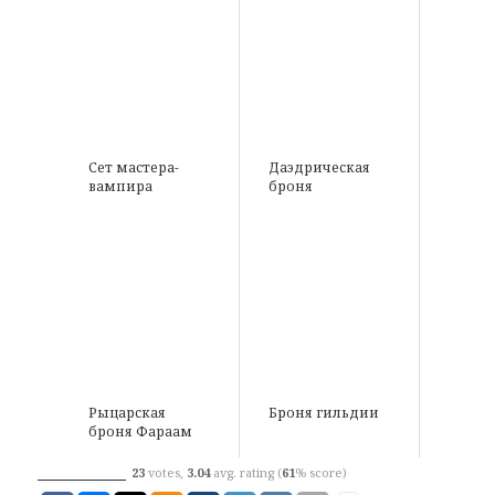
Сет мастера-
Даэдрическая
вампира
броня
Рыцарская
Броня гильдии
броня Фараам
23
votes,
3.04
avg. rating (
61
% score)