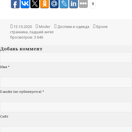
9
Опубликовано
15.10.2020
Автор
Moder
Рубрики
Доспехи и одежда
Метки
Броня
странника
,
падший ангел
Просмотров: 3 646
Добавь коммент
Имя *
Е-майл (не публикуется) *
Сайт