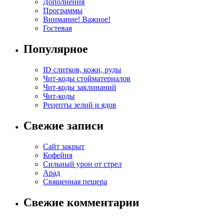
Дополнения
Программы
Внимание! Важное!
Гостевая
Популярное
ID слитков, кожи, руды
Чит-коды стойматериалов
Чит-коды заклинаний
Чит-коды
Рецепты зелий и ядов
Свежие записи
Сайт закрыт
Кофейня
Cильный урон от стрел
Арад
Священная пещера
Свежие комментарии