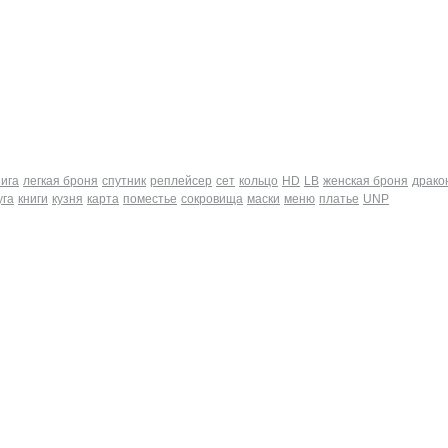
нига
легкая броня
спутник
реплейсер
сет
кольцо
HD
LB
женская броня
драко
уга
книги
кузня
карта
поместье
сокровища
маски
меню
платье
UNP