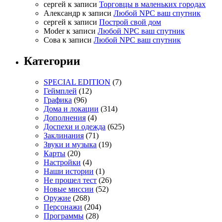
cергей
к записи
Торговцы в маленьких городах
Александр
к записи
Любой NPC ваш спутник
cергей
к записи
Построй свой дом
Moder
к записи
Любой NPC ваш спутник
Сова
к записи
Любой NPC ваш спутник
Категории
SPECIAL EDITION
(7)
Геймплей
(12)
Графика
(96)
Дома и локации
(314)
Дополнения
(4)
Доспехи и одежда
(625)
Заклинания
(71)
Звуки и музыка
(19)
Карты
(20)
Настройки
(4)
Наши истории
(1)
Не прошел тест
(26)
Новые миссии
(52)
Оружие
(268)
Персонажи
(204)
Программы
(28)