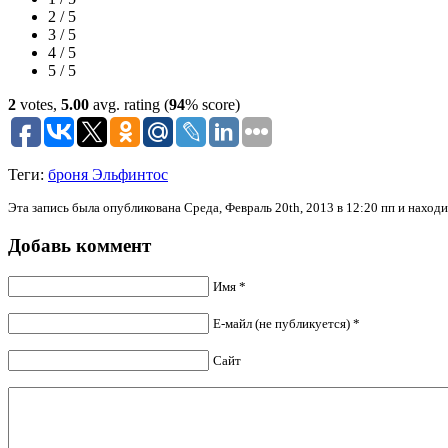
2 / 5
3 / 5
4 / 5
5 / 5
2
votes,
5.00
avg. rating (
94
% score)
Теги:
броня Эльфинтос
Эта запись была опубликована Среда, Февраль 20th, 2013 в 12:20 пп и наход
Добавь коммент
Имя *
Е-майл (не публикуется) *
Сайт