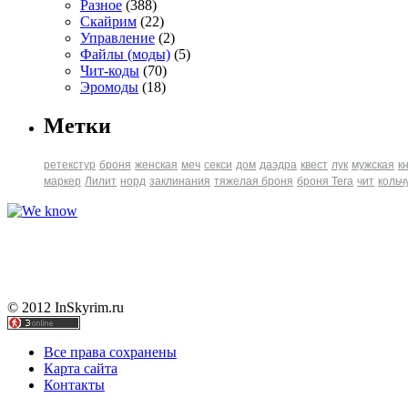
Разное
(388)
Скайрим
(22)
Управление
(2)
Файлы (моды)
(5)
Чит-коды
(70)
Эромоды
(18)
Метки
ретекстур
броня
женская
меч
секси
дом
даэдра
квест
лук
мужская
к
маркер
Лилит
норд
заклинания
тяжелая броня
броня Tera
чит
кольч
© 2012 InSkyrim.ru
Все права сохранены
Карта сайта
Контакты