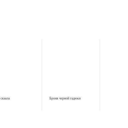
скаала
Броня черной гадюки