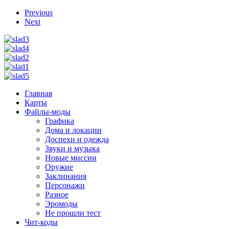
Previous
Next
Главная
Карты
Файлы-моды
Графика
Дома и локации
Доспехи и одежда
Звуки и музыка
Новые миссии
Оружие
Заклинания
Персонажи
Разное
Эромоды
Не прошли тест
Чит-коды