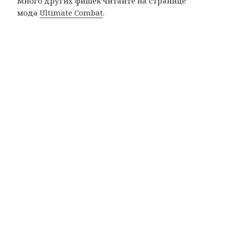
Много других фишек читайте на странице
мода
Ultimate Combat
.