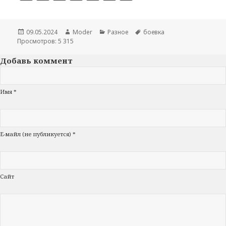
Опубликовано
09.05.2024
Автор
Moder
Рубрики
Разное
Метки
боевка
Просмотров: 5 315
Добавь коммент
Имя *
Е-майл (не публикуется) *
Сайт