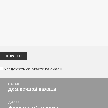
Уведомить об ответе на e-mail
Навигация
НАЗАД
по
Дом вечной памяти
Предыдущая
записям
запись:
ДАЛЕЕ
Женщины Скарийма
Следующая