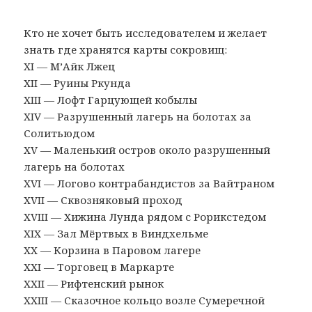
Кто не хочет быть исследователем и желает
знать где хранятся карты сокровищ:
XI — М’Айк Лжец
XII — Руины Ркунда
XIII — Лофт Гарцующей кобылы
XIV — Разрушенный лагерь на болотах за
Солитьюдом
XV — Маленький остров около разрушенный
лагерь на болотах
XVI — Логово контрабандистов за Вайтраном
XVII — Сквозняковый проход
XVIII — Хижина Лунда рядом с Рорикстедом
XIX — Зал Мёртвых в Виндхельме
XX — Корзина в Паровом лагере
XXI — Торговец в Маркарте
XXII — Рифтенский рынок
XXIII — Сказочное кольцо возле Сумеречной