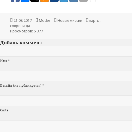
Опубликовано
21.08.2017
Автор
Moder
Рубрики
Новые миссии
Метки
карты
,
сокровища
Просмотров: 5 377
Добавь коммент
Имя *
Е-майл (не публикуется) *
Сайт