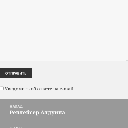
Уведомить об ответе на e-mail
Навигация
НАЗАД
по
Реплейсер Алдуина
Предыдущая
записям
запись: