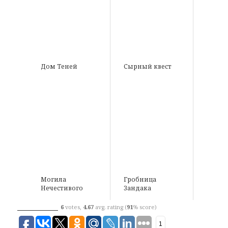
Дом Теней
Сырный квест
Могила
Гробница
Нечестивого
Зандака
6
votes,
4.67
avg. rating (
91
% score)
1