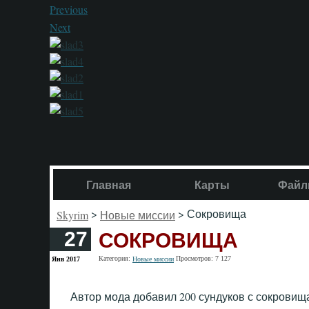
Previous
Next
Главная
Карты
Файл
>
> Сокровища
Skyrim
Новые миссии
СОКРОВИЩА
27
Категория:
Просмотров: 7 127
Янв 2017
Новые миссии
Автор мода добавил 200 сундуков с сокровищ