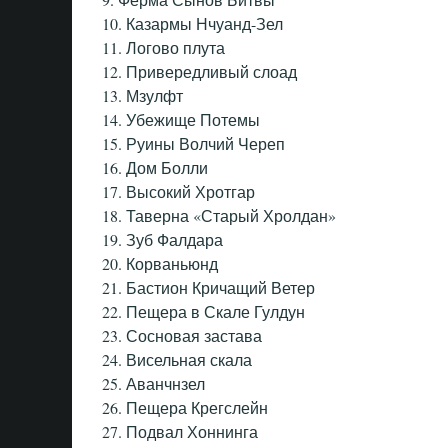
10. Казармы Нчуанд-Зел
11. Логово плута
12. Привередливый слоад
13. Мзулфт
14. Убежище Потемы
15. Руины Волчий Череп
16. Дом Болли
17. Высокий Хротгар
18. Таверна «Старый Хролдан»
19. Зуб Фалдара
20. Корваньюнд
21. Бастион Кричащий Ветер
22. Пещера в Скале Гулдун
23. Сосновая застава
24. Висельная скала
25. Аванчнзел
26. Пещера Крегслейн
27. Подвал Хоннинга