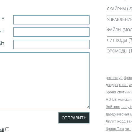
(2
СКАЙРИМ
 *
УПРАВЛЕНИ
 *
ФАЙЛЫ (МО
(7
ЧИТ-КОДЫ
йт
(
ЭРОМОДЫ
МЕТКИ
ретекстур
брон
даэдра
квест
л
броня
спутник
HD
LB
женская
Вайтран
Lady 
даэдрическая
Лилит
норд
за
броня Tera
чит
il