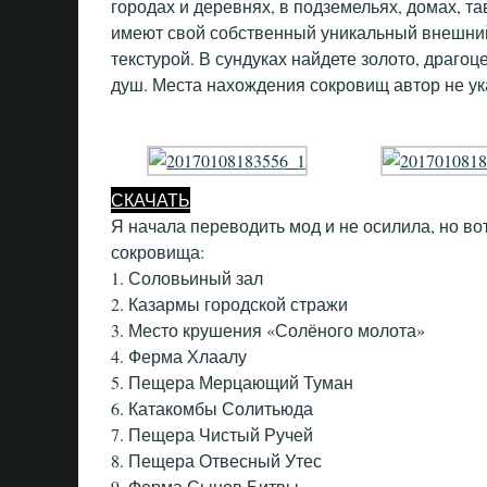
городах и деревнях, в подземельях, домах, т
имеют свой собственный уникальный внешний
текстурой. В сундуках найдете золото, драго
душ. Места нахождения сокровищ автор не ук
СКАЧАТЬ
Я начала переводить мод и не осилила, но вот
сокровища:
1. Соловьиный зал
2. Казармы городской стражи
3. Место крушения «Солёного молота»
4. Ферма Хлаалу
5. Пещера Мерцающий Туман
6. Катакомбы Солитьюда
7. Пещера Чистый Ручей
8. Пещера Отвесный Утес
9. Ферма Сынов Битвы