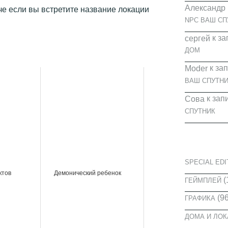
Александр
че если вы встретите название локации
NPC ВАШ СП
к за
cергей
ДОМ
к за
Moder
ВАШ СПУТНИ
к зап
Сова
СПУТНИК
КАТЕГОРИ
SPECIAL EDI
ктов
Демонический ребенок
(
ГЕЙМПЛЕЙ
(96
ГРАФИКА
ДОМА И ЛО