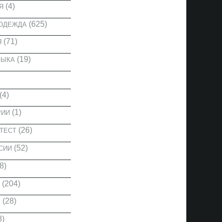
(4)
Я
(625)
 ОДЕЖДА
(71)
Я
(19)
ЗЫКА
(4)
(1)
РИИ
(26)
ТЕСТ
(52)
СИИ
8)
(204)
(28)
Ы
8)