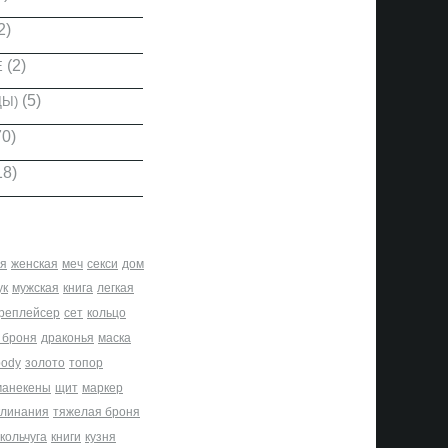
2)
(2)
Е
(5)
ДЫ)
0)
18)
я
женская
меч
секси
дом
ук
мужская
книга
легкая
реплейсер
сет
кольцо
 броня
драконья
маска
body
золото
топор
манекены
щит
маркер
клинания
тяжелая броня
кольчуга
книги
кузня