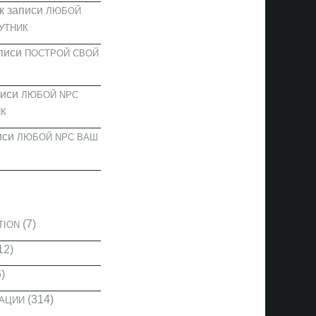
к записи
ЛЮБОЙ
УТНИК
писи
ПОСТРОЙ СВОЙ
писи
ЛЮБОЙ NPC
К
иси
ЛЮБОЙ NPC ВАШ
И
(7)
TION
12)
)
(314)
КАЦИИ