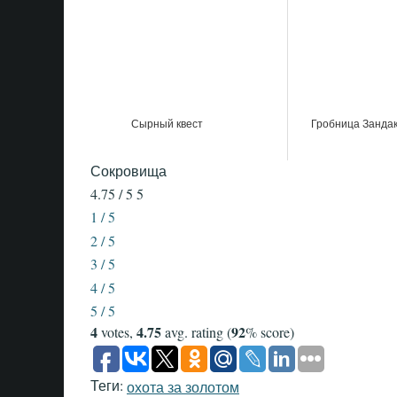
Сырный квест
Гробница Занда
Сокровища
4.75 / 5
5
1 / 5
2 / 5
3 / 5
4 / 5
5 / 5
4
4.75
92
votes,
avg. rating (
% score)
Теги:
охота за золотом