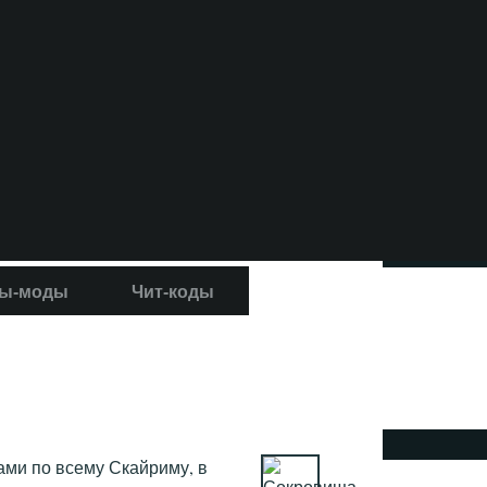
ы-моды
Чит-коды
ами по всему Скайриму, в