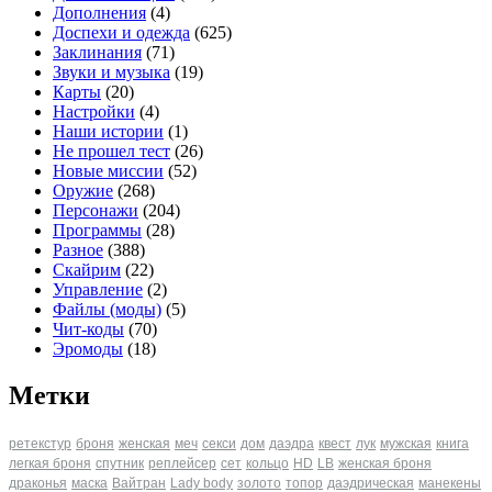
Дополнения
(4)
Доспехи и одежда
(625)
Заклинания
(71)
Звуки и музыка
(19)
Карты
(20)
Настройки
(4)
Наши истории
(1)
Не прошел тест
(26)
Новые миссии
(52)
Оружие
(268)
Персонажи
(204)
Программы
(28)
Разное
(388)
Скайрим
(22)
Управление
(2)
Файлы (моды)
(5)
Чит-коды
(70)
Эромоды
(18)
Метки
ретекстур
броня
женская
меч
секси
дом
даэдра
квест
лук
мужская
книга
легкая броня
спутник
реплейсер
сет
кольцо
HD
LB
женская броня
драконья
маска
Вайтран
Lady body
золото
топор
даэдрическая
манекены