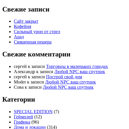
Свежие записи
Сайт закрыт
Кофейня
Cильный урон от стрел
Арад
Священная пещера
Свежие комментарии
cергей
к записи
Торговцы в маленьких городах
Александр
к записи
Любой NPC ваш спутник
cергей
к записи
Построй свой дом
Moder
к записи
Любой NPC ваш спутник
Сова
к записи
Любой NPC ваш спутник
Категории
SPECIAL EDITION
(7)
Геймплей
(12)
Графика
(96)
Дома и локации
(314)