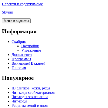
Перейти к содержимому
Skyrim
Меню и виджеты
Информация
Скайрим
Настройки
Управление
Дополнения
Программы
Внимание! Важное!
Гостевая
Популярное
ID слитков, кожи, руды
Чит-коды стойматериалов
Чит-коды заклинаний
Чит-коды
Рецепты зелий и ядов