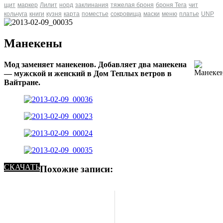
щит
маркер
Лилит
норд
заклинания
тяжелая броня
броня Tera
чит
кольчуга
книги
кузня
карта
поместье
сокровища
маски
меню
платье
UNP
Манекены
Мод заменяет манекенов. Добавляет два манекена
— мужской и женский в Дом Теплых ветров в
Вайтране.
СКАЧАТЬ
Похожие записи: