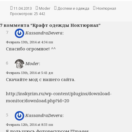
Опубликовано
11.04.2013
Автор
Moder
Рубрики
Доспехи и одежда
Метки
Ноктюрнал
Просмотров: 25 442
7 коммента “Крафт одежды Ноктюрнал”
7
KassandraDevera
:
Февраль 13th, 2014 at 4:34 пп
Спасибо огромное! ^^
6
Moder
:
Февраль 13th, 2014 at 5:41 дп
Скачайте мод с нашего сайта.
http://inskyrim.ru/wp-content/plugins/download-
monitor/download.php?id=20
5
KassandraDevera
:
Февраль 12th, 2014 at 8:33 пп
Я пользуюсь фоторесурсом ITmages.