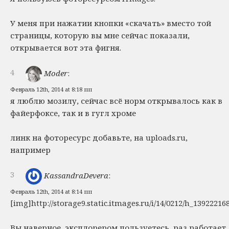
У меня при нажатии кнопки «скачать» вместо той
страницы, которую вы мне сейчас показали,
открывается вот эта фигня.
4
Moder
:
Февраль 12th, 2014 at 8:18 пп
я люблю мозилу, сейчас всё норм открывалось как в
файерфоксе, так и в гугл хроме
линк на фоторесурс добавьте, на uploads.ru,
например
3
KassandraDevera
:
Февраль 12th, 2014 at 8:14 пп
[img]http://storage9.static.itmages.ru/i/14/0212/h_1392221
Вы наверное, эксплорером пользуетесь, раз работает.