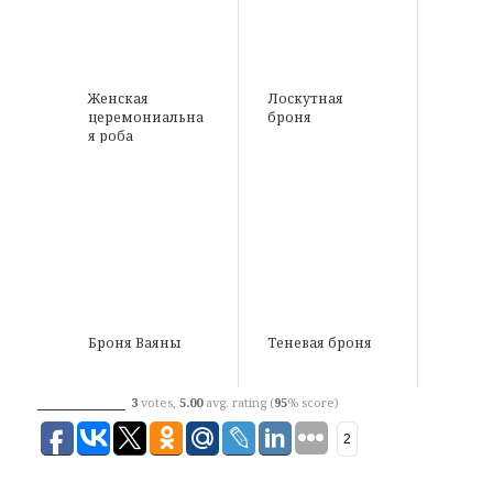
Женская
Лоскутная
церемониальна
броня
я роба
Броня Ваяны
Теневая броня
3
votes,
5.00
avg. rating (
95
% score)
2