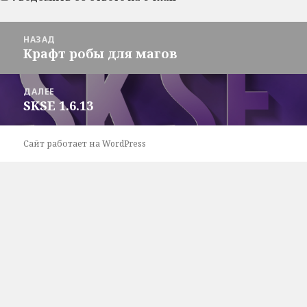
Навигация
НАЗАД
по
Крафт робы для магов
Предыдущая
записям
запись:
ДАЛЕЕ
SKSE 1.6.13
Следующая
запись:
Сайт работает на WordPress