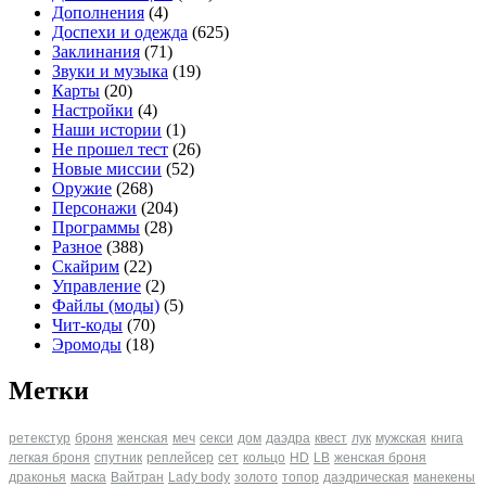
Дополнения
(4)
Доспехи и одежда
(625)
Заклинания
(71)
Звуки и музыка
(19)
Карты
(20)
Настройки
(4)
Наши истории
(1)
Не прошел тест
(26)
Новые миссии
(52)
Оружие
(268)
Персонажи
(204)
Программы
(28)
Разное
(388)
Скайрим
(22)
Управление
(2)
Файлы (моды)
(5)
Чит-коды
(70)
Эромоды
(18)
Метки
ретекстур
броня
женская
меч
секси
дом
даэдра
квест
лук
мужская
книга
легкая броня
спутник
реплейсер
сет
кольцо
HD
LB
женская броня
драконья
маска
Вайтран
Lady body
золото
топор
даэдрическая
манекены