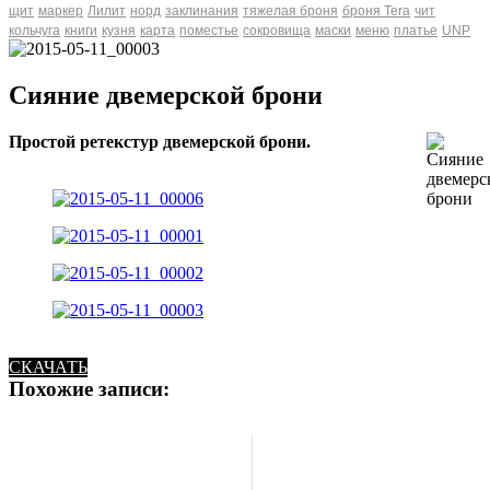
щит
маркер
Лилит
норд
заклинания
тяжелая броня
броня Tera
чит
кольчуга
книги
кузня
карта
поместье
сокровища
маски
меню
платье
UNP
Сияние двемерской брони
Простой ретекстур двемерской брони.
СКАЧАТЬ
Похожие записи: