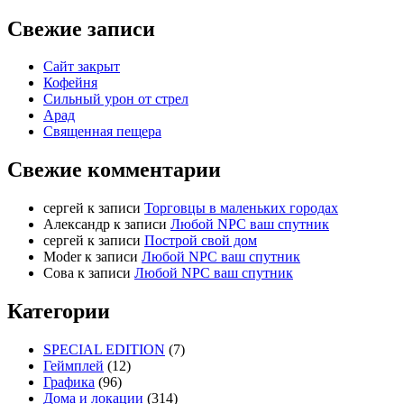
Свежие записи
Сайт закрыт
Кофейня
Cильный урон от стрел
Арад
Священная пещера
Свежие комментарии
cергей
к записи
Торговцы в маленьких городах
Александр
к записи
Любой NPC ваш спутник
cергей
к записи
Построй свой дом
Moder
к записи
Любой NPC ваш спутник
Сова
к записи
Любой NPC ваш спутник
Категории
SPECIAL EDITION
(7)
Геймплей
(12)
Графика
(96)
Дома и локации
(314)