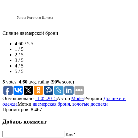
Узник Рогатого Шлема
Сияние двемерской брони
4.60 / 5
5
1 / 5
2 / 5
3 / 5
4 / 5
5 / 5
5
votes,
4.60
avg. rating (
90
% score)
Опубликовано
11.05.2015
Автор
Moder
Рубрики
Доспехи и
одежда
Метки
двемерская броня
,
золотые доспехи
Просмотров: 8 467
Добавь коммент
Имя *