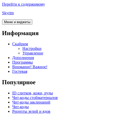
Перейти к содержимому
Skyrim
Меню и виджеты
Информация
Скайрим
Настройки
Управление
Дополнения
Программы
Внимание! Важное!
Гостевая
Популярное
ID слитков, кожи, руды
Чит-коды стойматериалов
Чит-коды заклинаний
Чит-коды
Рецепты зелий и ядов