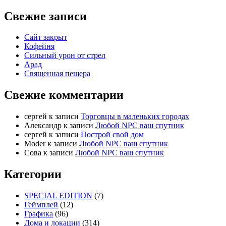
Свежие записи
Сайт закрыт
Кофейня
Cильный урон от стрел
Арад
Священная пещера
Свежие комментарии
cергей
к записи
Торговцы в маленьких городах
Александр
к записи
Любой NPC ваш спутник
cергей
к записи
Построй свой дом
Moder
к записи
Любой NPC ваш спутник
Сова
к записи
Любой NPC ваш спутник
Категории
SPECIAL EDITION
(7)
Геймплей
(12)
Графика
(96)
Дома и локации
(314)