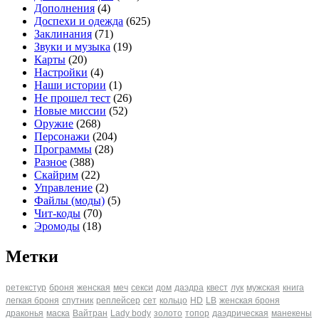
Дополнения
(4)
Доспехи и одежда
(625)
Заклинания
(71)
Звуки и музыка
(19)
Карты
(20)
Настройки
(4)
Наши истории
(1)
Не прошел тест
(26)
Новые миссии
(52)
Оружие
(268)
Персонажи
(204)
Программы
(28)
Разное
(388)
Скайрим
(22)
Управление
(2)
Файлы (моды)
(5)
Чит-коды
(70)
Эромоды
(18)
Метки
ретекстур
броня
женская
меч
секси
дом
даэдра
квест
лук
мужская
книга
легкая броня
спутник
реплейсер
сет
кольцо
HD
LB
женская броня
драконья
маска
Вайтран
Lady body
золото
топор
даэдрическая
манекены