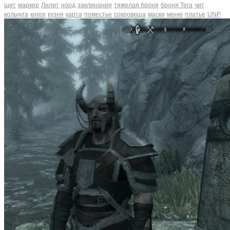
щит
маркер
Лилит
норд
заклинания
тяжелая броня
броня Tera
чит
кольчуга
книги
кузня
карта
поместье
сокровища
маски
меню
платье
UNP