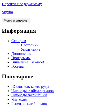
Перейти к содержимому
Skyrim
Меню и виджеты
Информация
Скайрим
Настройки
Управление
Дополнения
Программы
Внимание! Важное!
Гостевая
Популярное
ID слитков, кожи, руды
Чит-коды стойматериалов
Чит-коды заклинаний
Чит-коды
Рецепты зелий и ядов