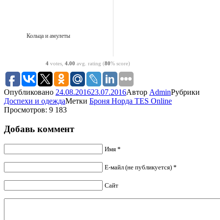
Кольца и амулеты
4
votes,
4.00
avg. rating (
80
% score)
Опубликовано
24.08.2016
23.07.2016
Автор
Admin
Рубрики
Доспехи и одежда
Метки
Броня Норда TES Online
Просмотров: 9 183
Добавь коммент
Имя *
Е-майл (не публикуется) *
Сайт