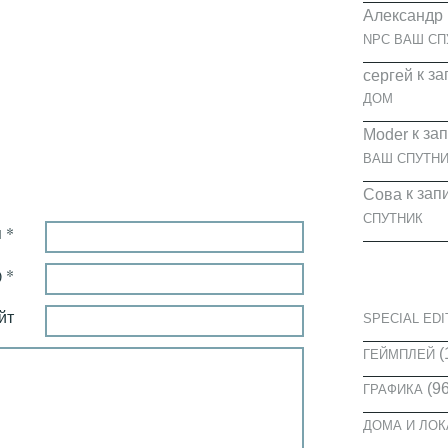
Александр
NPC ВАШ СП
к за
cергей
ДОМ
к за
Moder
ВАШ СПУТНИ
к зап
Сова
СПУТНИК
 *
КАТЕГОРИ
 *
йт
SPECIAL EDI
(
ГЕЙМПЛЕЙ
(96
ГРАФИКА
ДОМА И ЛО