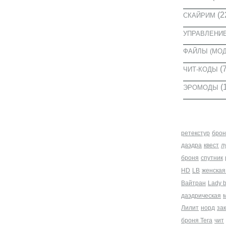
(2
СКАЙРИМ
УПРАВЛЕНИ
ФАЙЛЫ (МО
(7
ЧИТ-КОДЫ
(
ЭРОМОДЫ
МЕТКИ
ретекстур
брон
даэдра
квест
л
броня
спутник
HD
LB
женская
Вайтран
Lady 
даэдрическая
Лилит
норд
за
броня Tera
чит