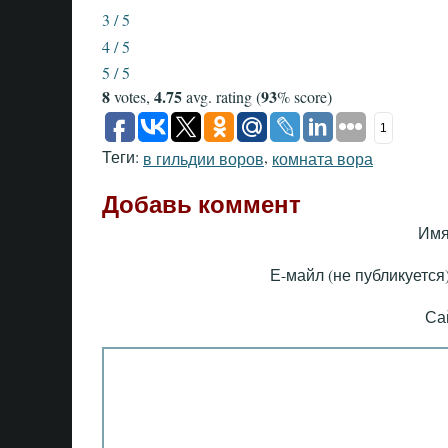
3 / 5
4 / 5
5 / 5
8
4.75
93
votes,
avg. rating (
% score)
1
Теги:
,
в гильдии воров
комната вора
Добавь коммент
Имя
Е-майл (не публикуется)
Са