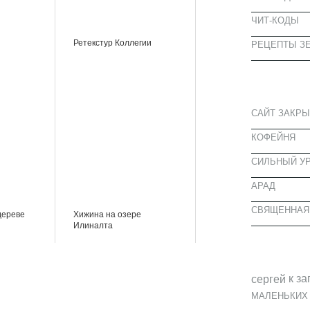
ЧИТ-КОДЫ
Ретекстур Коллегии
РЕЦЕПТЫ ЗЕ
СВЕЖИЕ З
САЙТ ЗАКРЫ
КОФЕЙНЯ
CИЛЬНЫЙ УР
АРАД
СВЯЩЕННАЯ
дереве
Хижина на озере
Илиналта
СВЕЖИЕ К
к за
cергей
МАЛЕНЬКИХ