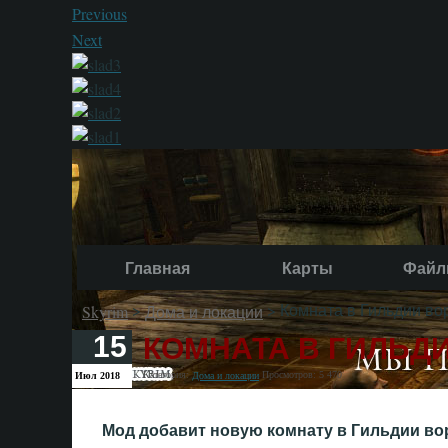
Previous
Next
Главная
Карты
Файл
>
> Комната в Гильдии во
Skyrim
Дома и локации
КОМНАТА В ГИЛЬД
15
Категория:
Просмотров: 5 470
Июл 2018
Дома и локации
Мод добавит новую комнату в Гильдии во