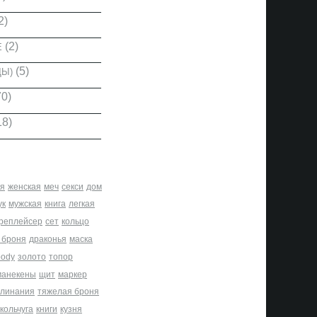
2)
(2)
Е
(5)
ДЫ)
0)
18)
я
женская
меч
секси
дом
ук
мужская
книга
легкая
реплейсер
сет
кольцо
 броня
драконья
маска
body
золото
топор
манекены
щит
маркер
клинания
тяжелая броня
кольчуга
книги
кузня