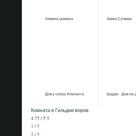
Хижина шамана
Замок Сутвака
Дом у озера Илиналта
Шадир - Дом на 
Комната в Гильдии воров
4.75 / 5
5
1 / 5
2 / 5