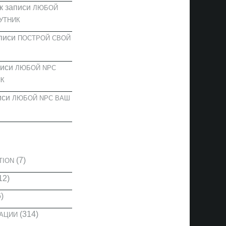
к записи
ЛЮБОЙ
УТНИК
писи
ПОСТРОЙ СВОЙ
писи
ЛЮБОЙ NPC
К
иси
ЛЮБОЙ NPC ВАШ
И
(7)
TION
12)
)
(314)
КАЦИИ