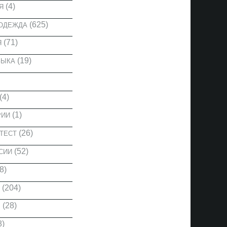
(4)
Я
(625)
 ОДЕЖДА
(71)
Я
(19)
ЗЫКА
(4)
(1)
РИИ
(26)
ТЕСТ
(52)
СИИ
8)
(204)
(28)
Ы
8)