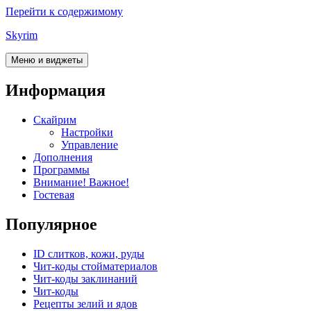
Перейти к содержимому
Skyrim
Меню и виджеты
Информация
Скайрим
Настройки
Управление
Дополнения
Программы
Внимание! Важное!
Гостевая
Популярное
ID слитков, кожи, руды
Чит-коды стойматериалов
Чит-коды заклинаний
Чит-коды
Рецепты зелий и ядов