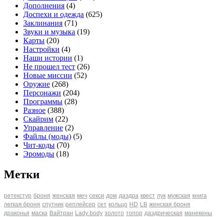
Дополнения
(4)
Доспехи и одежда
(625)
Заклинания
(71)
Звуки и музыка
(19)
Карты
(20)
Настройки
(4)
Наши истории
(1)
Не прошел тест
(26)
Новые миссии
(52)
Оружие
(268)
Персонажи
(204)
Программы
(28)
Разное
(388)
Скайрим
(22)
Управление
(2)
Файлы (моды)
(5)
Чит-коды
(70)
Эромоды
(18)
Метки
ретекстур
броня
женская
меч
секси
дом
даэдра
квест
лук
мужская
книга
легкая броня
спутник
реплейсер
сет
кольцо
HD
LB
женская броня
драконья
маска
Вайтран
Lady body
золото
топор
даэдрическая
манекены