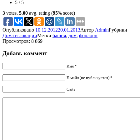
5 / 5
3
votes,
5.00
avg. rating (
95
% score)
Опубликовано
10.12.2012
20.01.2013
Автор
Admin
Рубрики
Дома и локации
Метки
башня
,
дом
,
форлорн
Просмотров: 8 869
Добавь коммент
Имя *
Е-майл (не публикуется) *
Сайт