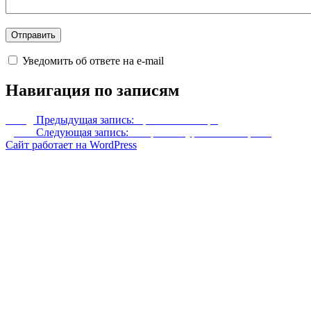
Уведомить об ответе на e-mail
Навигация по записям
Назад
Предыдущая запись:
Броня тамплиера
Далее
Следующая запись:
HD ретекстур меховой брони
Сайт работает на WordPress