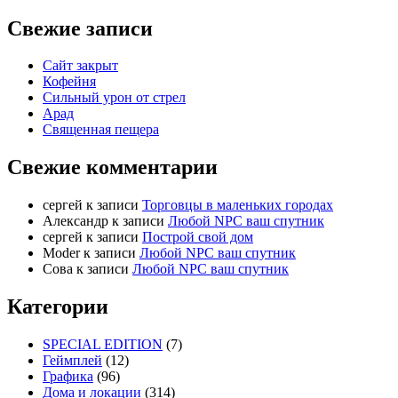
Свежие записи
Сайт закрыт
Кофейня
Cильный урон от стрел
Арад
Священная пещера
Свежие комментарии
cергей
к записи
Торговцы в маленьких городах
Александр
к записи
Любой NPC ваш спутник
cергей
к записи
Построй свой дом
Moder
к записи
Любой NPC ваш спутник
Сова
к записи
Любой NPC ваш спутник
Категории
SPECIAL EDITION
(7)
Геймплей
(12)
Графика
(96)
Дома и локации
(314)