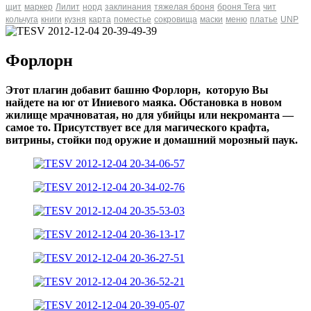
щит
маркер
Лилит
норд
заклинания
тяжелая броня
броня Tera
чит
кольчуга
книги
кузня
карта
поместье
сокровища
маски
меню
платье
UNP
Форлорн
Этот плагин добавит башню Форлорн, которую Вы
найдете на юг от Иниевого маяка. Обстановка в новом
жилище мрачноватая, но для убийцы или некроманта —
самое то. Присутствует все для магического крафта,
витрины, стойки под оружие и домашний морозный паук.