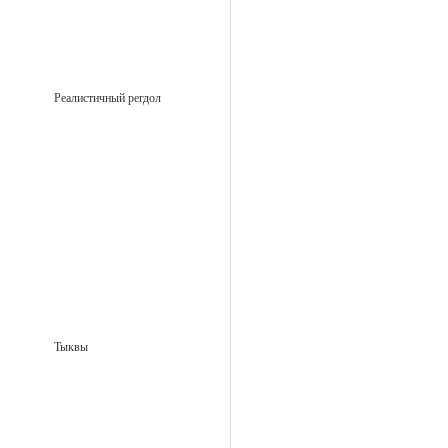
Реалистичный регдол
Тыквы