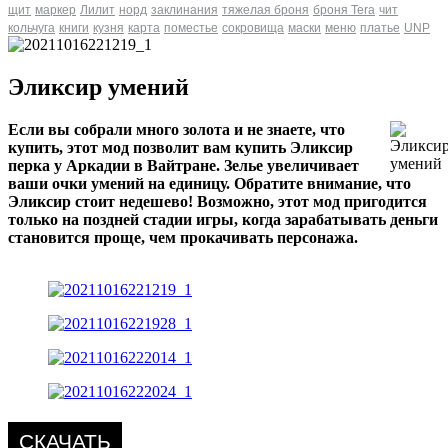
щит
маркер
Лилит
норд
заклинания
тяжелая броня
броня Tera
чит
кольчуга
книги
кузня
карта
поместье
сокровища
маски
меню
платье
UNP
Эликсир умений
Если вы собрали много золота и не знаете, что
купить, этот мод позволит вам купить Эликсир
перка у Аркадии в Вайтране. Зелье увеличивает
ваши очки умений на единицу. Обратите внимание, что
Эликсир стоит недешево! Возможно, этот мод пригодится
только на поздней стадии игры, когда зарабатывать деньги
становится проще, чем прокачивать персонажа.
СКАЧАТЬ