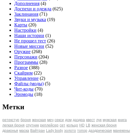
Дополнения
(4)
Доспехи и одежда
(625)
Заклинания
(71)
Звуки и музыка
(19)
Карты
(20)
Настройки
(4)
Наши истории
(1)
Не прошел тест
(26)
Новые миссии
(52)
Оружие
(268)
Персонажи
(204)
Программы
(28)
Разное
(388)
Скайрим
(22)
Управление
(2)
Файлы (моды)
(5)
Чит-коды
(70)
Эромоды
(18)
Метки
ретекстур
броня
женская
меч
секси
дом
даэдра
квест
лук
мужская
книга
легкая броня
спутник
реплейсер
сет
кольцо
HD
LB
женская броня
драконья
маска
Вайтран
Lady body
золото
топор
даэдрическая
манекены