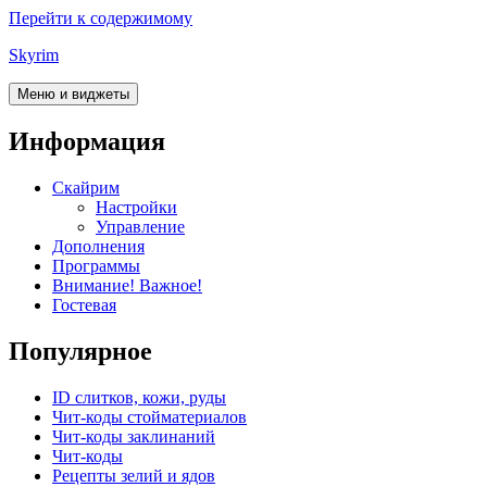
Перейти к содержимому
Skyrim
Меню и виджеты
Информация
Скайрим
Настройки
Управление
Дополнения
Программы
Внимание! Важное!
Гостевая
Популярное
ID слитков, кожи, руды
Чит-коды стойматериалов
Чит-коды заклинаний
Чит-коды
Рецепты зелий и ядов