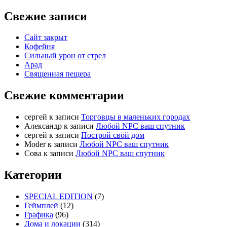
Свежие записи
Сайт закрыт
Кофейня
Cильный урон от стрел
Арад
Священная пещера
Свежие комментарии
cергей
к записи
Торговцы в маленьких городах
Александр
к записи
Любой NPC ваш спутник
cергей
к записи
Построй свой дом
Moder
к записи
Любой NPC ваш спутник
Сова
к записи
Любой NPC ваш спутник
Категории
SPECIAL EDITION
(7)
Геймплей
(12)
Графика
(96)
Дома и локации
(314)