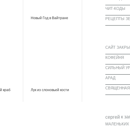
ЧИТ-КОДЫ
Новый Год в Вайтране
РЕЦЕПТЫ ЗЕ
СВЕЖИЕ З
САЙТ ЗАКРЫ
КОФЕЙНЯ
CИЛЬНЫЙ УР
АРАД
СВЯЩЕННАЯ
й краб
Лук из слоновьей кости
СВЕЖИЕ К
к за
cергей
МАЛЕНЬКИХ