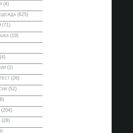
(4)
Я
(625)
 ОДЕЖДА
(71)
Я
(19)
ЗЫКА
(4)
(1)
РИИ
(26)
ТЕСТ
(52)
СИИ
8)
(204)
(28)
Ы
8)