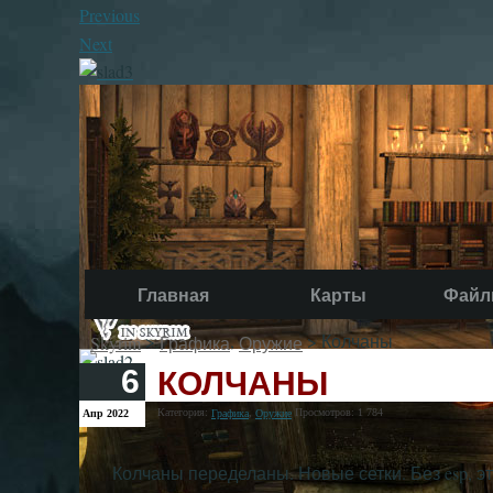
Previous
Next
Главная
Карты
Файл
>
,
> Колчаны
Skyrim
Графика
Оружие
КОЛЧАНЫ
6
Категория:
,
Просмотров: 1 784
Апр 2022
Графика
Оружие
Колчаны переделаны. Новые сетки. Без esp, эт