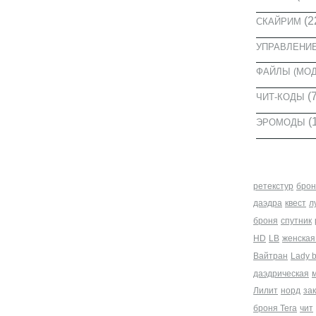
(2
СКАЙРИМ
УПРАВЛЕНИ
ФАЙЛЫ (МО
(7
ЧИТ-КОДЫ
(
ЭРОМОДЫ
МЕТКИ
ретекстур
брон
даэдра
квест
л
броня
спутник
HD
LB
женская
Вайтран
Lady 
даэдрическая
Лилит
норд
за
броня Tera
чит