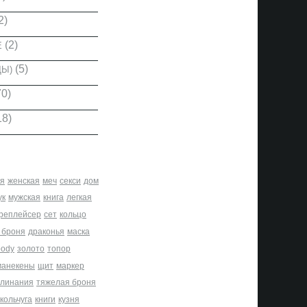
2)
(2)
Е
(5)
ДЫ)
0)
18)
я
женская
меч
секси
дом
ук
мужская
книга
легкая
реплейсер
сет
кольцо
 броня
драконья
маска
body
золото
топор
манекены
щит
маркер
клинания
тяжелая броня
кольчуга
книги
кузня