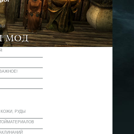
ЦИЯ
КИ
НИЕ
Я
Ы
ВАЖНОЕ!
ОЕ
 КОЖИ, РУДЫ
СТОЙМАТЕРИАЛОВ
АКЛИНАНИЙ