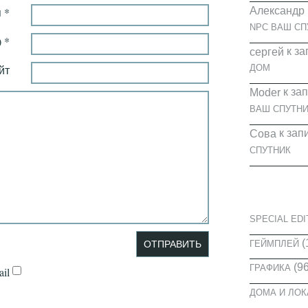
Александр
 *
NPC ВАШ СП
 *
к за
cергей
йт
ДОМ
к за
Moder
ВАШ СПУТНИ
к зап
Сова
СПУТНИК
КАТЕГОРИ
SPECIAL EDI
(
ГЕЙМПЛЕЙ
(96
ГРАФИКА
il
ДОМА И ЛО