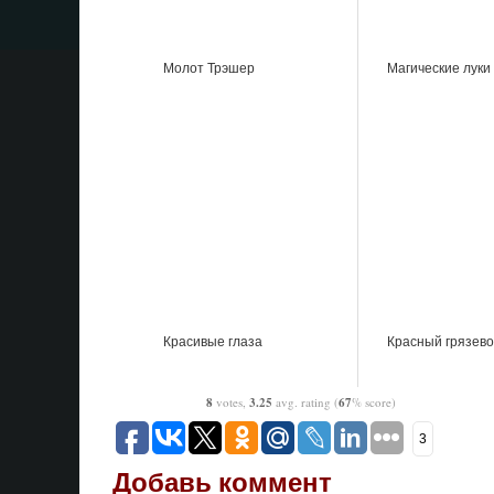
Молот Трэшер
Магические луки
Красивые глаза
Красный грязево
8
votes,
3.25
avg. rating (
67
% score)
3
Добавь коммент