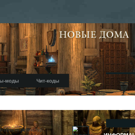
ы-моды
Чит-коды
о просто ретекстур.