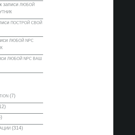
к записи
ЛЮБОЙ
УТНИК
писи
ПОСТРОЙ СВОЙ
писи
ЛЮБОЙ NPC
К
иси
ЛЮБОЙ NPC ВАШ
И
(7)
TION
12)
)
(314)
КАЦИИ