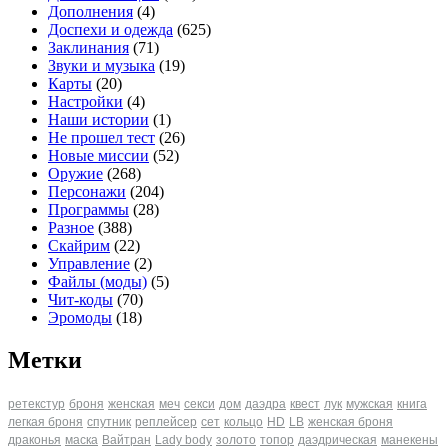
Дополнения
(4)
Доспехи и одежда
(625)
Заклинания
(71)
Звуки и музыка
(19)
Карты
(20)
Настройки
(4)
Наши истории
(1)
Не прошел тест
(26)
Новые миссии
(52)
Оружие
(268)
Персонажи
(204)
Программы
(28)
Разное
(388)
Скайрим
(22)
Управление
(2)
Файлы (моды)
(5)
Чит-коды
(70)
Эромоды
(18)
Метки
ретекстур
броня
женская
меч
секси
дом
даэдра
квест
лук
мужская
книга
легкая броня
спутник
реплейсер
сет
кольцо
HD
LB
женская броня
драконья
маска
Вайтран
Lady body
золото
топор
даэдрическая
манекены