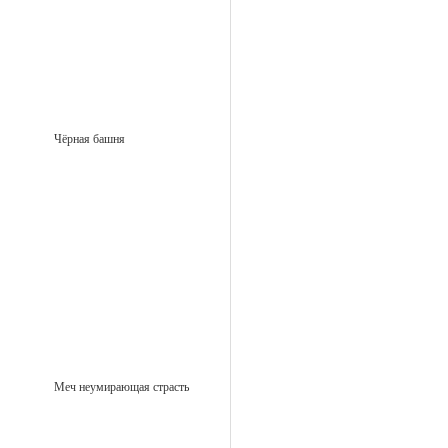
Чёрная башня
Меч неумирающая страсть