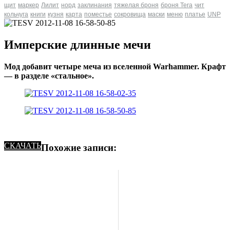
щит
маркер
Лилит
норд
заклинания
тяжелая броня
броня Tera
чит
кольчуга
книги
кузня
карта
поместье
сокровища
маски
меню
платье
UNP
Имперские длинные мечи
Мод добавит четыре меча из вселенной Warhammer. Крафт
— в разделе «стальное».
СКАЧАТЬ
Похожие записи: