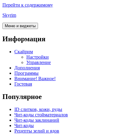
Перейти к содержимому
Skyrim
Меню и виджеты
Информация
Скайрим
Настройки
Управление
Дополнения
Программы
Внимание! Важное!
Гостевая
Популярное
ID слитков, кожи, руды
Чит-коды стойматериалов
Чит-коды заклинаний
Чит-коды
Рецепты зелий и ядов