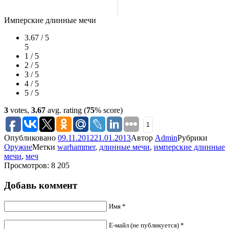
Имперские длинные мечи
3.67 / 5
5
1 / 5
2 / 5
3 / 5
4 / 5
5 / 5
3
votes,
3.67
avg. rating (
75
% score)
1
Опубликовано
09.11.2012
21.01.2013
Автор
Admin
Рубрики
Оружие
Метки
warhammer
,
длинные мечи
,
имперские длинные
мечи
,
меч
Просмотров: 8 205
Добавь коммент
Имя *
Е-майл (не публикуется) *