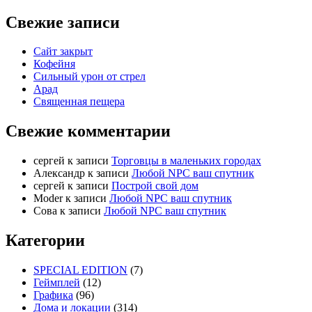
Свежие записи
Сайт закрыт
Кофейня
Cильный урон от стрел
Арад
Священная пещера
Свежие комментарии
cергей
к записи
Торговцы в маленьких городах
Александр
к записи
Любой NPC ваш спутник
cергей
к записи
Построй свой дом
Moder
к записи
Любой NPC ваш спутник
Сова
к записи
Любой NPC ваш спутник
Категории
SPECIAL EDITION
(7)
Геймплей
(12)
Графика
(96)
Дома и локации
(314)