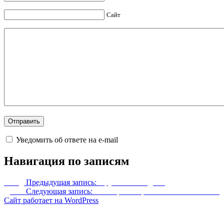
Сайт
Уведомить об ответе на e-mail
Навигация по записям
Назад
Предыдущая запись:
Оружие Гизмодиан
Далее
Следующая запись:
Фалмерская броня темного искателя
Сайт работает на WordPress