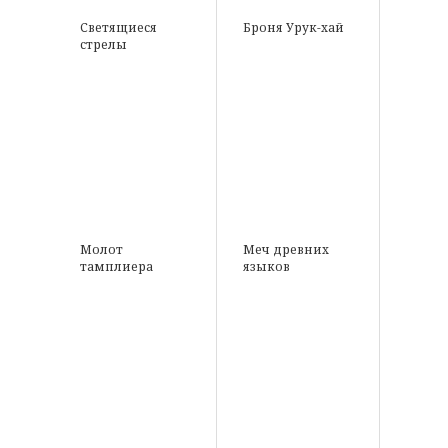
Светящиеся
Броня Урук-хай
стрелы
Молот
Меч древних
тамплиера
языков