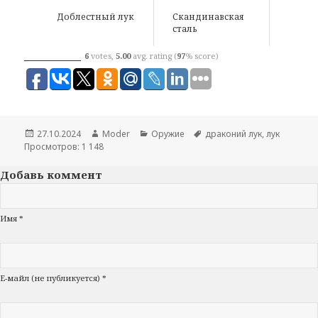
Доблестный лук
Скандинавская
сталь
6
votes,
5.00
avg. rating (
97
% score)
Опубликовано
27.10.2024
Автор
Moder
Рубрики
Оружие
Метки
драконий лук
,
лук
Просмотров: 1 148
Добавь коммент
Имя *
Е-майл (не публикуется) *