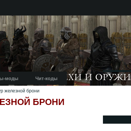
ы-моды
Чит-коды
ур железной брони
ЛЕЗНОЙ БРОНИ