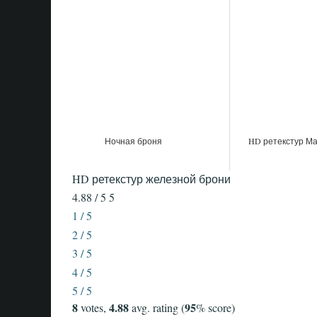
Ночная броня
HD ретекстур М
HD ретекстур железной брони
4.88 / 5
5
1 / 5
2 / 5
3 / 5
4 / 5
5 / 5
8
4.88
95
votes,
avg. rating (
% score)