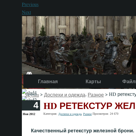
Previous
Next
Главная
Карты
Файл
>
,
> HD ретекст
Skyrim
Доспехи и одежда
Разное
HD РЕТЕКСТУР ЖЕ
4
Категория:
,
Просмотров: 24 670
Ноя 2012
Доспехи и одежда
Разное
Качественный ретекстур железной брони.