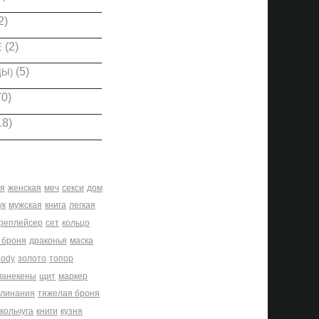
2)
(2)
Е
(5)
ДЫ)
0)
18)
я
женская
меч
секси
дом
ук
мужская
книга
легкая
реплейсер
сет
кольцо
 броня
драконья
маска
body
золото
топор
манекены
щит
маркер
клинания
тяжелая броня
кольчуга
книги
кузня