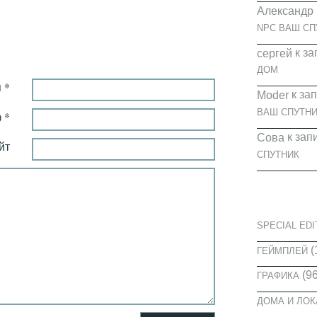
Александр
NPC ВАШ СП
к за
cергей
ДОМ
 *
к за
Moder
ВАШ СПУТНИ
 *
к зап
Сова
йт
СПУТНИК
КАТЕГОРИ
SPECIAL EDI
(
ГЕЙМПЛЕЙ
(96
ГРАФИКА
ДОМА И ЛО