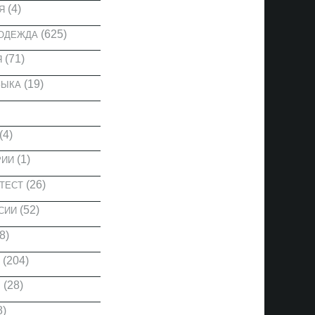
(4)
Я
(625)
 ОДЕЖДА
(71)
Я
(19)
ЗЫКА
(4)
(1)
РИИ
(26)
ТЕСТ
(52)
СИИ
8)
(204)
(28)
Ы
8)