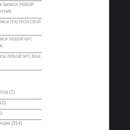
к записи
ЛЮБОЙ
УТНИК
писи
ПОСТРОЙ СВОЙ
писи
ЛЮБОЙ NPC
К
иси
ЛЮБОЙ NPC ВАШ
И
(7)
TION
12)
)
(314)
КАЦИИ