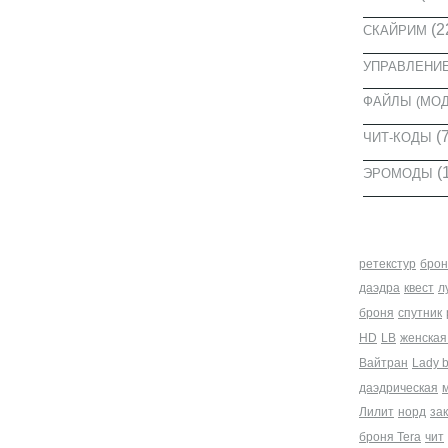
(2
СКАЙРИМ
УПРАВЛЕНИ
ФАЙЛЫ (МО
(7
ЧИТ-КОДЫ
(
ЭРОМОДЫ
МЕТКИ
ретекстур
брон
даэдра
квест
л
броня
спутник
HD
LB
женская
Вайтран
Lady 
даэдрическая
Лилит
норд
за
броня Tera
чит