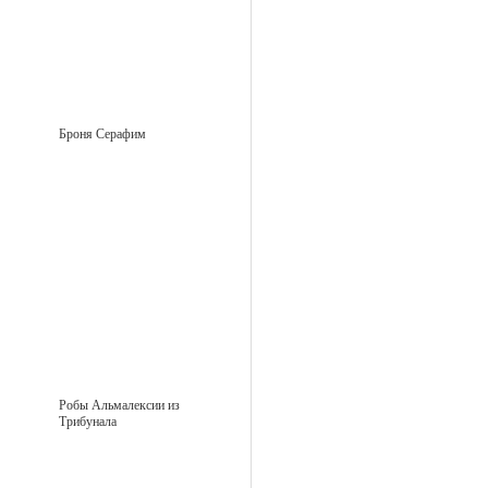
Броня Серафим
Робы Альмалексии из
Трибунала