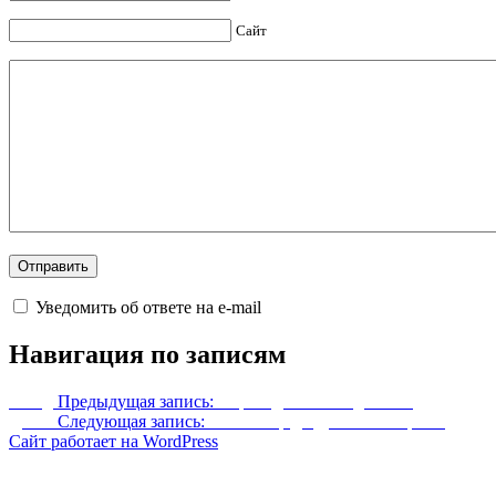
Сайт
Уведомить об ответе на e-mail
Навигация по записям
Назад
Предыдущая запись:
Перевод DLC Dragonborn
Далее
Следующая запись:
Реплейсер даэдрической брони
Сайт работает на WordPress