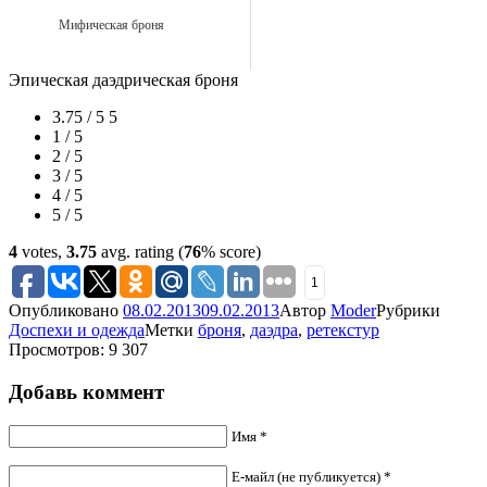
Мифическая броня
Эпическая даэдрическая броня
3.75 / 5
5
1 / 5
2 / 5
3 / 5
4 / 5
5 / 5
4
votes,
3.75
avg. rating (
76
% score)
1
Опубликовано
08.02.2013
09.02.2013
Автор
Moder
Рубрики
Доспехи и одежда
Метки
броня
,
даэдра
,
ретекстур
Просмотров: 9 307
Добавь коммент
Имя *
Е-майл (не публикуется) *