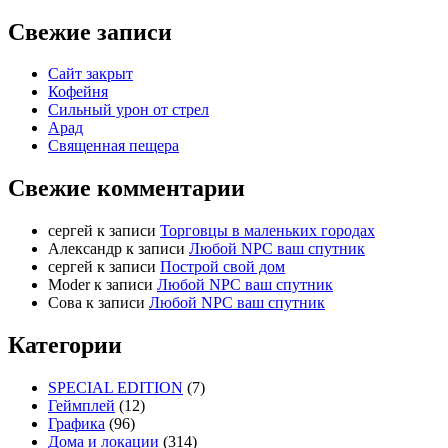
Свежие записи
Сайт закрыт
Кофейня
Cильный урон от стрел
Арад
Священная пещера
Свежие комментарии
cергей
к записи
Торговцы в маленьких городах
Александр
к записи
Любой NPC ваш спутник
cергей
к записи
Построй свой дом
Moder
к записи
Любой NPC ваш спутник
Сова
к записи
Любой NPC ваш спутник
Категории
SPECIAL EDITION
(7)
Геймплей
(12)
Графика
(96)
Дома и локации
(314)