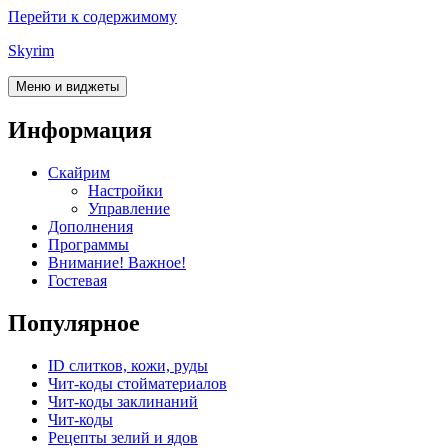
Перейти к содержимому
Skyrim
Меню и виджеты
Информация
Скайрим
Настройки
Управление
Дополнения
Программы
Внимание! Важное!
Гостевая
Популярное
ID слитков, кожи, руды
Чит-коды стойматериалов
Чит-коды заклинаний
Чит-коды
Рецепты зелий и ядов