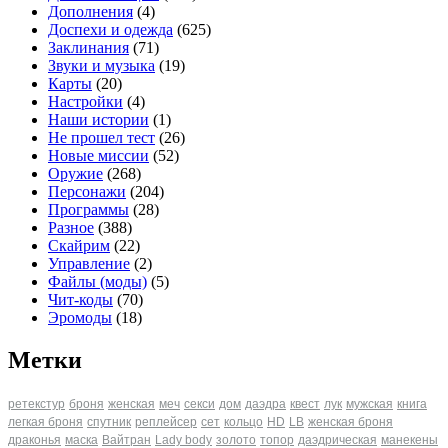
Дополнения
(4)
Доспехи и одежда
(625)
Заклинания
(71)
Звуки и музыка
(19)
Карты
(20)
Настройки
(4)
Наши истории
(1)
Не прошел тест
(26)
Новые миссии
(52)
Оружие
(268)
Персонажи
(204)
Программы
(28)
Разное
(388)
Скайрим
(22)
Управление
(2)
Файлы (моды)
(5)
Чит-коды
(70)
Эромоды
(18)
Метки
ретекстур
броня
женская
меч
секси
дом
даэдра
квест
лук
мужская
книга
легкая броня
спутник
реплейсер
сет
кольцо
HD
LB
женская броня
драконья
маска
Вайтран
Lady body
золото
топор
даэдрическая
манекены