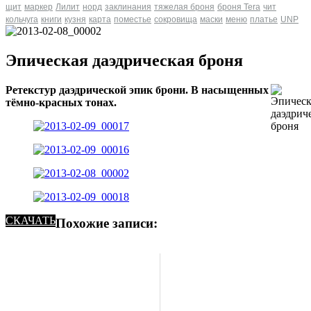
щит
маркер
Лилит
норд
заклинания
тяжелая броня
броня Tera
чит
кольчуга
книги
кузня
карта
поместье
сокровища
маски
меню
платье
UNP
Эпическая даэдрическая броня
Ретекстур даэдрической эпик брони. В насыщенных
тёмно-красных тонах.
СКАЧАТЬ
Похожие записи: