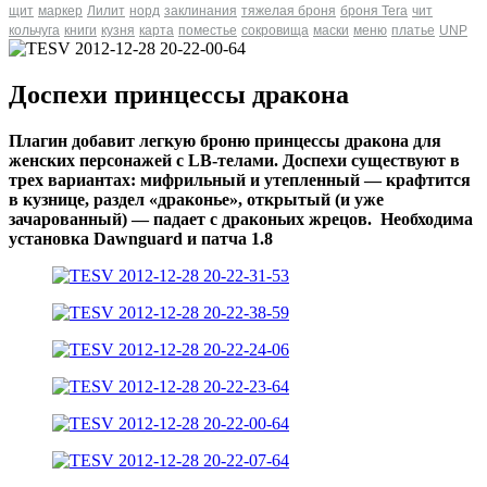
щит
маркер
Лилит
норд
заклинания
тяжелая броня
броня Tera
чит
кольчуга
книги
кузня
карта
поместье
сокровища
маски
меню
платье
UNP
Доспехи принцессы дракона
Плагин добавит легкую броню принцессы дракона для
женских персонажей с LB-телами. Доспехи существуют в
трех вариантах: мифрильный и утепленный — крафтится
в кузнице, раздел «драконье», открытый (и уже
зачарованный) — падает с драконьих жрецов. Необходима
установка Dawnguard и патча 1.8