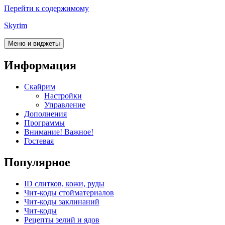
Перейти к содержимому
Skyrim
Меню и виджеты
Информация
Скайрим
Настройки
Управление
Дополнения
Программы
Внимание! Важное!
Гостевая
Популярное
ID слитков, кожи, руды
Чит-коды стойматериалов
Чит-коды заклинаний
Чит-коды
Рецепты зелий и ядов