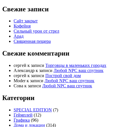
Свежие записи
Сайт закрыт
Кофейня
Cильный урон от стрел
Арад
Священная пещера
Свежие комментарии
cергей
к записи
Торговцы в маленьких городах
Александр
к записи
Любой NPC ваш спутник
cергей
к записи
Построй свой дом
Moder
к записи
Любой NPC ваш спутник
Сова
к записи
Любой NPC ваш спутник
Категории
SPECIAL EDITION
(7)
Геймплей
(12)
Графика
(96)
Дома и локации
(314)