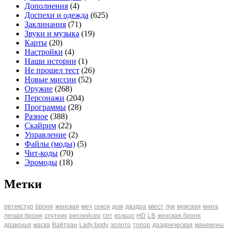
Дополнения
(4)
Доспехи и одежда
(625)
Заклинания
(71)
Звуки и музыка
(19)
Карты
(20)
Настройки
(4)
Наши истории
(1)
Не прошел тест
(26)
Новые миссии
(52)
Оружие
(268)
Персонажи
(204)
Программы
(28)
Разное
(388)
Скайрим
(22)
Управление
(2)
Файлы (моды)
(5)
Чит-коды
(70)
Эромоды
(18)
Метки
ретекстур
броня
женская
меч
секси
дом
даэдра
квест
лук
мужская
книга
легкая броня
спутник
реплейсер
сет
кольцо
HD
LB
женская броня
драконья
маска
Вайтран
Lady body
золото
топор
даэдрическая
манекены