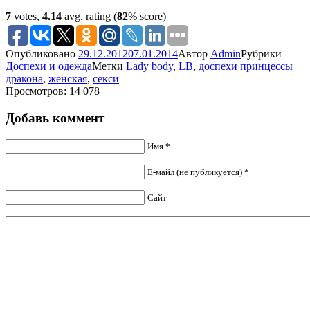
7
votes,
4.14
avg. rating (
82
% score)
Опубликовано
29.12.2012
07.01.2014
Автор
Admin
Рубрики
Доспехи и одежда
Метки
Lady body
,
LB
,
доспехи принцессы
дракона
,
женская
,
секси
Просмотров: 14 078
Добавь коммент
Имя *
Е-майл (не публикуется) *
Сайт