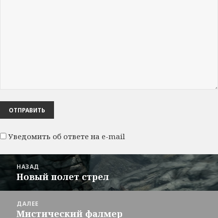
Уведомить об ответе на e-mail
Навигация
НАЗАД
по
Новый полет стрел
Предыдущая
записям
запись:
ДАЛЕЕ
Мистический фалмер
Следующая