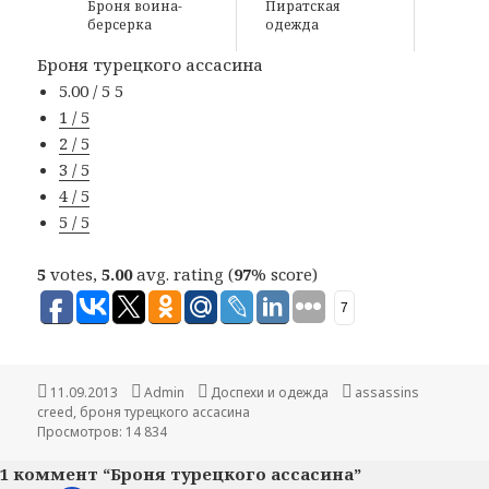
Броня воина-
Пиратская
берсерка
одежда
Броня турецкого ассасина
5.00 / 5
5
1 / 5
2 / 5
3 / 5
4 / 5
5 / 5
5
votes,
5.00
avg. rating (
97
% score)
7
Опубликовано
11.09.2013
Автор
Admin
Рубрики
Доспехи и одежда
Метки
assassins
creed
,
броня турецкого ассасина
Просмотров: 14 834
1 коммент “Броня турецкого ассасина”