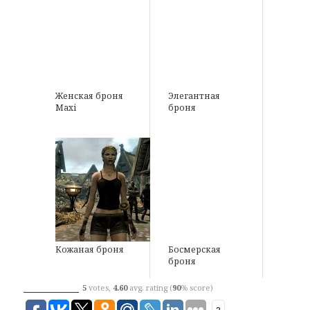
Женская броня
Элегантная
Maxi
броня
Кожаная броня
Босмерская
броня
5
votes,
4.60
avg. rating (
90
% score)