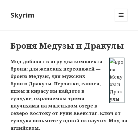
Skyrim
МЕНЮ
И
ВИДЖЕТЫ
Броня Медузы и Дракулы
Мод добавит в игру два комплекта
брони: для женских персонажей —
броню Медузы, для мужских —
броню Дракулы. Перчатки, сапоги,
шлем и кирасу вы найдете в
сундуке, охраняемом тремя
паучихами на маленьком озере к
северо-востоку от Руин Кьенстаг. Ключ от
сундука возьмите у одной из паучих. Мод на
аглийском.