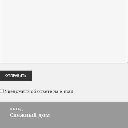
Уведомить об ответе на e-mail
Навигация
НАЗАД
по
Снежный дом
Предыдущая
записям
запись: