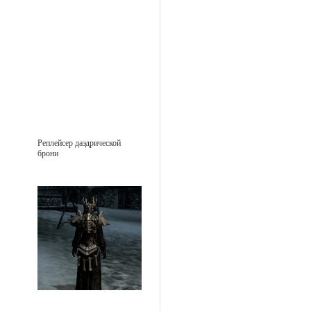
Реплейсер даэдрической
брони