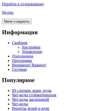
Перейти к содержимому
Skyrim
Меню и виджеты
Информация
Скайрим
Настройки
Управление
Дополнения
Программы
Внимание! Важное!
Гостевая
Популярное
ID слитков, кожи, руды
Чит-коды стойматериалов
Чит-коды заклинаний
Чит-коды
Рецепты зелий и ядов