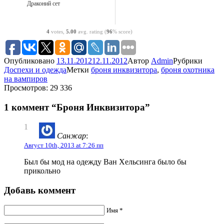
Драконий сет
4
votes,
5.00
avg. rating (
96
% score)
Опубликовано
13.11.2012
12.11.2012
Автор
Admin
Рубрики
Доспехи и одежда
Метки
броня инквизитора
,
броня охотника
на вампиров
Просмотров: 29 336
1 коммент “Броня Инквизитора”
1
Санжар
:
Август 10th, 2013 at 7:26 пп
Был бы мод на одежду Ван Хельсинга было бы
прикольно
Добавь коммент
Имя *