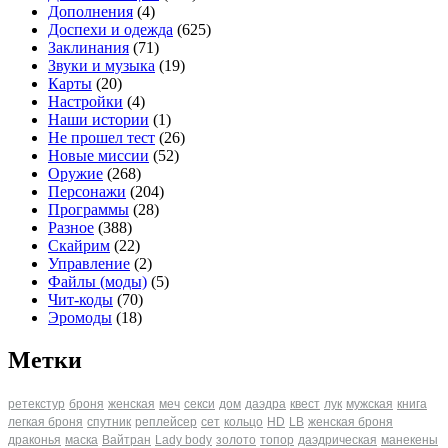
Дополнения
(4)
Доспехи и одежда
(625)
Заклинания
(71)
Звуки и музыка
(19)
Карты
(20)
Настройки
(4)
Наши истории
(1)
Не прошел тест
(26)
Новые миссии
(52)
Оружие
(268)
Персонажи
(204)
Программы
(28)
Разное
(388)
Скайрим
(22)
Управление
(2)
Файлы (моды)
(5)
Чит-коды
(70)
Эромоды
(18)
Метки
ретекстур
броня
женская
меч
секси
дом
даэдра
квест
лук
мужская
книга
легкая броня
спутник
реплейсер
сет
кольцо
HD
LB
женская броня
драконья
маска
Вайтран
Lady body
золото
топор
даэдрическая
манекены