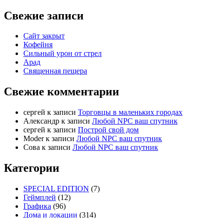
Свежие записи
Сайт закрыт
Кофейня
Cильный урон от стрел
Арад
Священная пещера
Свежие комментарии
cергей
к записи
Торговцы в маленьких городах
Александр
к записи
Любой NPC ваш спутник
cергей
к записи
Построй свой дом
Moder
к записи
Любой NPC ваш спутник
Сова
к записи
Любой NPC ваш спутник
Категории
SPECIAL EDITION
(7)
Геймплей
(12)
Графика
(96)
Дома и локации
(314)