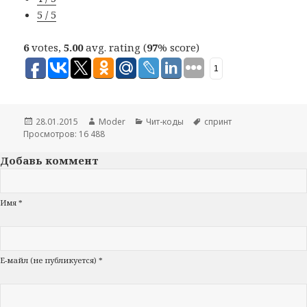
5 / 5
6
votes,
5.00
avg. rating (
97
% score)
1
Опубликовано
28.01.2015
Автор
Moder
Рубрики
Чит-коды
Метки
спринт
Просмотров: 16 488
Добавь коммент
Имя *
Е-майл (не публикуется) *