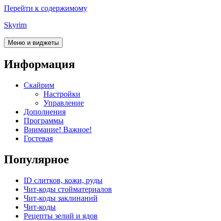
Перейти к содержимому
Skyrim
Меню и виджеты
Информация
Скайрим
Настройки
Управление
Дополнения
Программы
Внимание! Важное!
Гостевая
Популярное
ID слитков, кожи, руды
Чит-коды стойматериалов
Чит-коды заклинаний
Чит-коды
Рецепты зелий и ядов