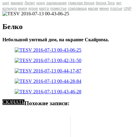
щит
маркер
Лилит
норд
заклинания
тяжелая броня
броня Tera
чит
кольчуга
книги
кузня
карта
поместье
сокровища
маски
меню
платье
UNP
Белко
Небольшой уютный дом, на окраине Скайрима.
СКАЧАТЬ
Похожие записи: