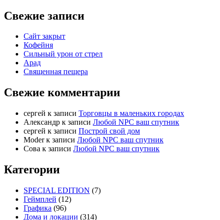
Свежие записи
Сайт закрыт
Кофейня
Cильный урон от стрел
Арад
Священная пещера
Свежие комментарии
cергей
к записи
Торговцы в маленьких городах
Александр
к записи
Любой NPC ваш спутник
cергей
к записи
Построй свой дом
Moder
к записи
Любой NPC ваш спутник
Сова
к записи
Любой NPC ваш спутник
Категории
SPECIAL EDITION
(7)
Геймплей
(12)
Графика
(96)
Дома и локации
(314)