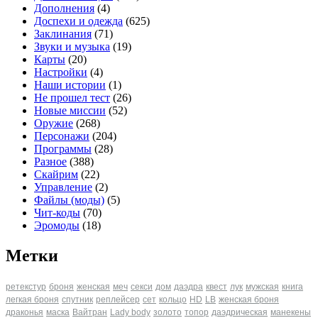
Дополнения
(4)
Доспехи и одежда
(625)
Заклинания
(71)
Звуки и музыка
(19)
Карты
(20)
Настройки
(4)
Наши истории
(1)
Не прошел тест
(26)
Новые миссии
(52)
Оружие
(268)
Персонажи
(204)
Программы
(28)
Разное
(388)
Скайрим
(22)
Управление
(2)
Файлы (моды)
(5)
Чит-коды
(70)
Эромоды
(18)
Метки
ретекстур
броня
женская
меч
секси
дом
даэдра
квест
лук
мужская
книга
легкая броня
спутник
реплейсер
сет
кольцо
HD
LB
женская броня
драконья
маска
Вайтран
Lady body
золото
топор
даэдрическая
манекены