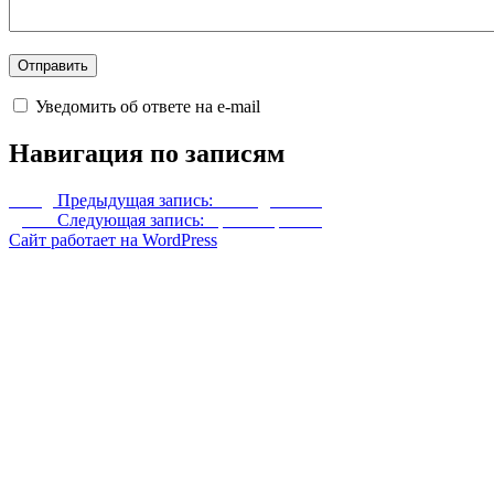
Уведомить об ответе на e-mail
Навигация по записям
Назад
Предыдущая запись:
Коттедж-пень
Далее
Следующая запись:
Броня Геральта
Сайт работает на WordPress