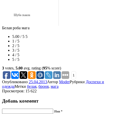
Шуба скаала
Белая роба мага
5.00 / 5
5
1 / 5
2 / 5
3 / 5
4 / 5
5 / 5
3
votes,
5.00
avg. rating (
95
% score)
1
Опубликовано
25.04.2013
Автор
Moder
Рубрики
Доспехи и
одежда
Метки
белая
,
броня
,
мага
Просмотров: 15 622
Добавь коммент
Имя *