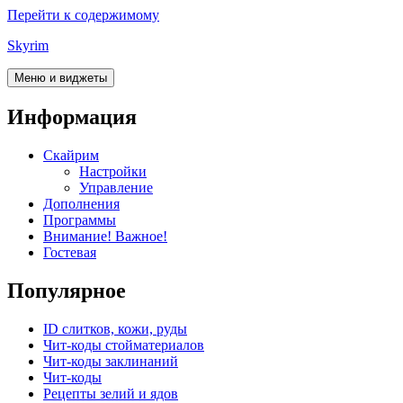
Перейти к содержимому
Skyrim
Меню и виджеты
Информация
Скайрим
Настройки
Управление
Дополнения
Программы
Внимание! Важное!
Гостевая
Популярное
ID слитков, кожи, руды
Чит-коды стойматериалов
Чит-коды заклинаний
Чит-коды
Рецепты зелий и ядов