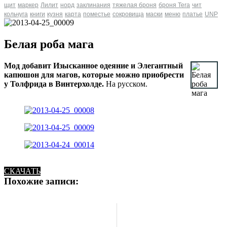
щит
маркер
Лилит
норд
заклинания
тяжелая броня
броня Tera
чит
кольчуга
книги
кузня
карта
поместье
сокровища
маски
меню
платье
UNP
Белая роба мага
Мод добавит Изысканное одеяние и Элегантный
капюшон для магов, которые можно приобрести
у Толфрида в Винтерхолде.
На русском.
СКАЧАТЬ
Похожие записи: