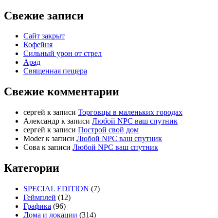
Свежие записи
Сайт закрыт
Кофейня
Cильный урон от стрел
Арад
Священная пещера
Свежие комментарии
cергей
к записи
Торговцы в маленьких городах
Александр
к записи
Любой NPC ваш спутник
cергей
к записи
Построй свой дом
Moder
к записи
Любой NPC ваш спутник
Сова
к записи
Любой NPC ваш спутник
Категории
SPECIAL EDITION
(7)
Геймплей
(12)
Графика
(96)
Дома и локации
(314)