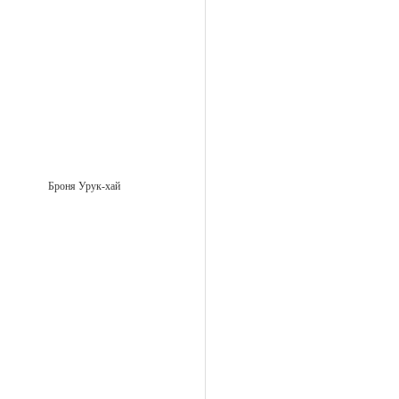
Броня Урук-хай