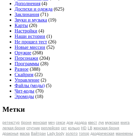
Дополнения
(4)
Доспехи и одежда
(625)
Заклинания
(71)
Звуки и музыка
(19)
Карты
(20)
Настройки
(4)
Наши истории
(1)
Не прошел тест
(26)
Новые миссии
(52)
Оружие
(268)
Персонажи
(204)
Программы
(28)
Разное
(388)
Скайрим
(22)
Управление
(2)
Файлы (моды)
(5)
Чит-коды
(70)
Эромоды
(18)
Метки
ретекстур
броня
женская
меч
секси
дом
даэдра
квест
лук
мужская
книга
легкая броня
спутник
реплейсер
сет
кольцо
HD
LB
женская броня
драконья
маска
Вайтран
Lady body
золото
топор
даэдрическая
манекены