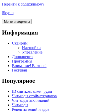
Перейти к содержимому
Skyrim
Меню и виджеты
Информация
Скайрим
Настройки
Управление
Дополнения
Программы
Внимание! Важное!
Гостевая
Популярное
ID слитков, кожи, руды
Чит-коды стойматериалов
Чит-коды заклинаний
Чит-коды
Рецепты зелий и ядов