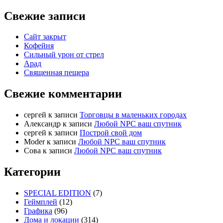
Свежие записи
Сайт закрыт
Кофейня
Cильный урон от стрел
Арад
Священная пещера
Свежие комментарии
cергей
к записи
Торговцы в маленьких городах
Александр
к записи
Любой NPC ваш спутник
cергей
к записи
Построй свой дом
Moder
к записи
Любой NPC ваш спутник
Сова
к записи
Любой NPC ваш спутник
Категории
SPECIAL EDITION
(7)
Геймплей
(12)
Графика
(96)
Дома и локации
(314)