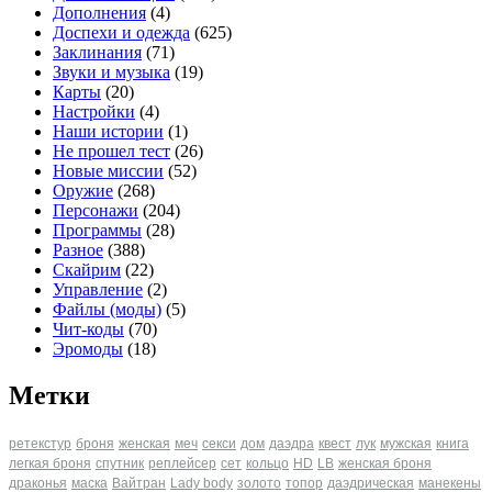
Дополнения
(4)
Доспехи и одежда
(625)
Заклинания
(71)
Звуки и музыка
(19)
Карты
(20)
Настройки
(4)
Наши истории
(1)
Не прошел тест
(26)
Новые миссии
(52)
Оружие
(268)
Персонажи
(204)
Программы
(28)
Разное
(388)
Скайрим
(22)
Управление
(2)
Файлы (моды)
(5)
Чит-коды
(70)
Эромоды
(18)
Метки
ретекстур
броня
женская
меч
секси
дом
даэдра
квест
лук
мужская
книга
легкая броня
спутник
реплейсер
сет
кольцо
HD
LB
женская броня
драконья
маска
Вайтран
Lady body
золото
топор
даэдрическая
манекены