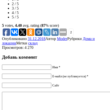
2 / 5
3 / 5
4 / 5
5 / 5
5
votes,
4.40
avg. rating (
87
% score)
2
Опубликовано
31.12.2018
Автор
Moder
Рубрики
Дома и
локации
Метки
склад
Просмотров: 4 270
Добавь коммент
Имя *
Е-майл (не публикуется) *
Сайт