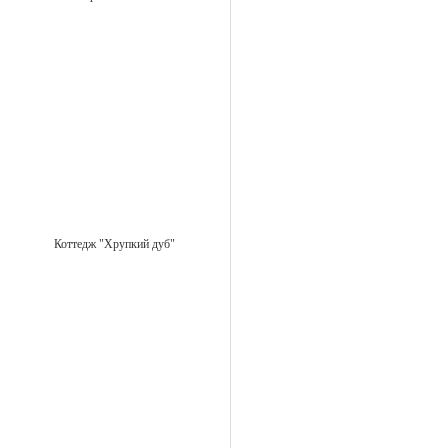
Коттедж "Хрупкий дуб"