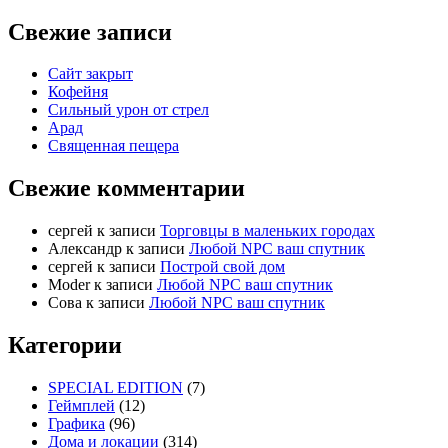
Свежие записи
Сайт закрыт
Кофейня
Cильный урон от стрел
Арад
Священная пещера
Свежие комментарии
cергей
к записи
Торговцы в маленьких городах
Александр
к записи
Любой NPC ваш спутник
cергей
к записи
Построй свой дом
Moder
к записи
Любой NPC ваш спутник
Сова
к записи
Любой NPC ваш спутник
Категории
SPECIAL EDITION
(7)
Геймплей
(12)
Графика
(96)
Дома и локации
(314)