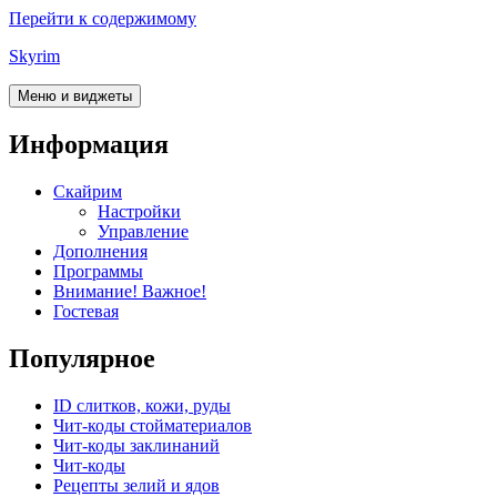
Перейти к содержимому
Skyrim
Меню и виджеты
Информация
Скайрим
Настройки
Управление
Дополнения
Программы
Внимание! Важное!
Гостевая
Популярное
ID слитков, кожи, руды
Чит-коды стойматериалов
Чит-коды заклинаний
Чит-коды
Рецепты зелий и ядов