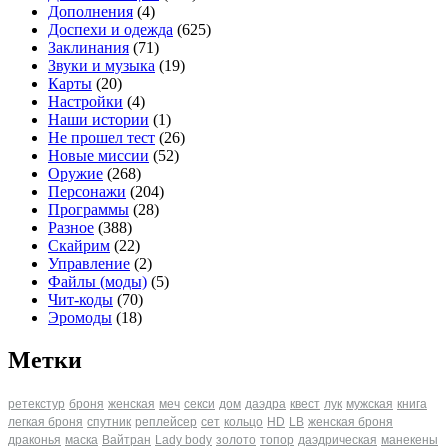
Дополнения
(4)
Доспехи и одежда
(625)
Заклинания
(71)
Звуки и музыка
(19)
Карты
(20)
Настройки
(4)
Наши истории
(1)
Не прошел тест
(26)
Новые миссии
(52)
Оружие
(268)
Персонажи
(204)
Программы
(28)
Разное
(388)
Скайрим
(22)
Управление
(2)
Файлы (моды)
(5)
Чит-коды
(70)
Эромоды
(18)
Метки
ретекстур
броня
женская
меч
секси
дом
даэдра
квест
лук
мужская
книга
легкая броня
спутник
реплейсер
сет
кольцо
HD
LB
женская броня
драконья
маска
Вайтран
Lady body
золото
топор
даэдрическая
манекены