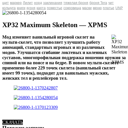
щит
маркер
Лилит
норд
заклинания
тяжелая броня
броня Tera
чит
кольчуга
книги
кузня
карта
поместье
сокровища
маски
меню
платье
UNP
XP32 Maximum Skeleton — XPMS
Мод изменяет ванильный игровой скелет на
мульти-скелет, что позволяет улучшить работу
анимаций, стандартных игровых и из различных
модов. Улучшатся сгибание локтевых и коленных
суставов, многопрофильная поддержка ношения оружия за
спиной или на поясе и на бедре. В новом мульти-скелете
применено более 229 точек скелета (ванильный скелет
имеет 99 точек), подходит для ванильных мужских,
женских тел и реплейсеров тел.
СКАЧАТЬ
Похожие записи: