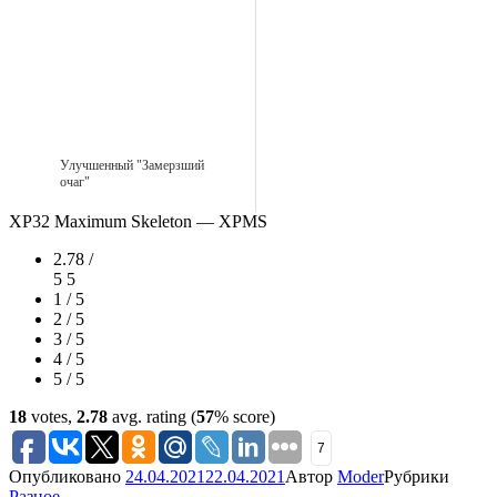
Улучшенный "Замерзший
очаг"
XP32 Maximum Skeleton — XPMS
2.78 /
5
5
1 / 5
2 / 5
3 / 5
4 / 5
5 / 5
18
votes,
2.78
avg. rating (
57
% score)
7
Опубликовано
24.04.2021
22.04.2021
Автор
Moder
Рубрики
Разное