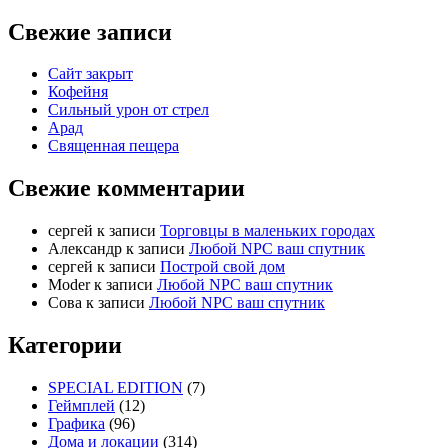
Свежие записи
Сайт закрыт
Кофейня
Cильный урон от стрел
Арад
Священная пещера
Свежие комментарии
cергей
к записи
Торговцы в маленьких городах
Александр
к записи
Любой NPC ваш спутник
cергей
к записи
Построй свой дом
Moder
к записи
Любой NPC ваш спутник
Сова
к записи
Любой NPC ваш спутник
Категории
SPECIAL EDITION
(7)
Геймплей
(12)
Графика
(96)
Дома и локации
(314)