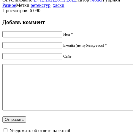
Разное
Метки
ретекстур
,
хаски
Просмотров: 6 090
Добавь коммент
Имя *
Е-майл (не публикуется) *
Сайт
Уведомить об ответе на e-mail