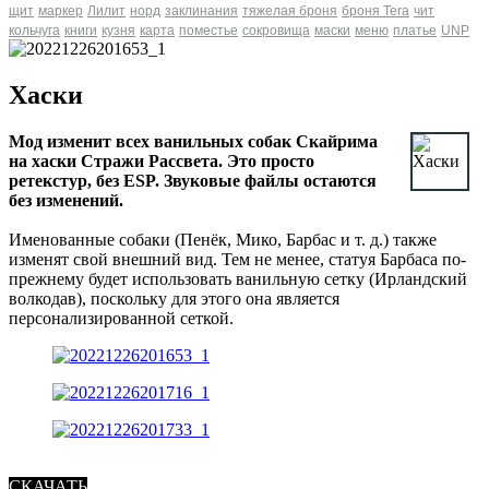
щит
маркер
Лилит
норд
заклинания
тяжелая броня
броня Tera
чит
кольчуга
книги
кузня
карта
поместье
сокровища
маски
меню
платье
UNP
Хаски
Мод изменит всех ванильных собак Скайрима
на хаски Стражи Рассвета. Это просто
ретекстур, без ESP. Звуковые файлы остаются
без изменений.
Именованные собаки (Пенёк, Мико, Барбас и т. д.) также
изменят свой внешний вид. Тем не менее, статуя Барбаса по-
прежнему будет использовать ванильную сетку (Ирландский
волкодав), поскольку для этого она является
персонализированной сеткой.
СКАЧАТЬ