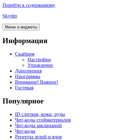
Перейти к содержимому
Skyrim
Меню и виджеты
Информация
Скайрим
Настройки
Управление
Дополнения
Программы
Внимание! Важное!
Гостевая
Популярное
ID слитков, кожи, руды
Чит-коды стойматериалов
Чит-коды заклинаний
Чит-коды
Рецепты зелий и ядов