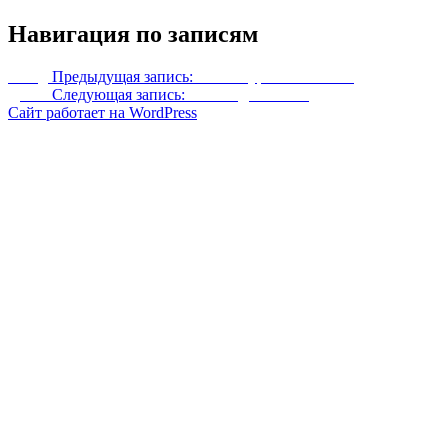
Навигация по записям
Назад
Предыдущая запись:
Ретекстур женских лиц
Далее
Следующая запись:
Новогодние елки
Сайт работает на WordPress