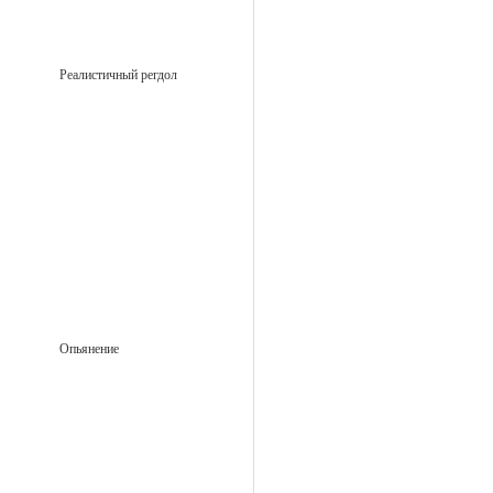
Реалистичный регдол
Опьянение