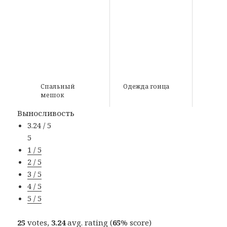
Спальный
Одежда гонца
мешок
Выносливость
3.24 / 5
5
1 / 5
2 / 5
3 / 5
4 / 5
5 / 5
25
votes,
3.24
avg. rating (
65
% score)