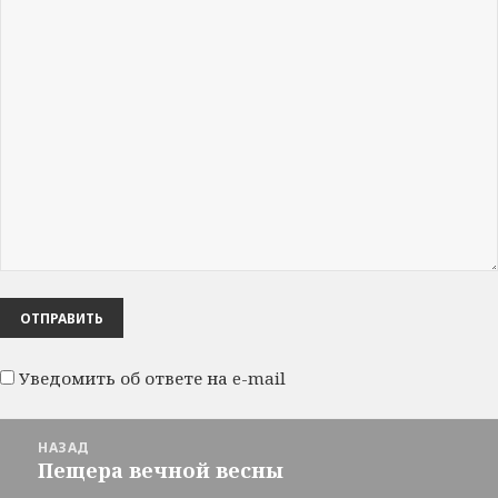
Уведомить об ответе на e-mail
Навигация
НАЗАД
по
Пещера вечной весны
Предыдущая
записям