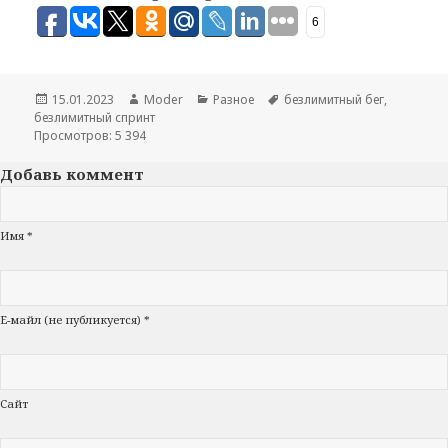
6
Опубликовано
15.01.2023
Автор
Moder
Рубрики
Разное
Метки
безлимитный бег
,
безлимитный спринт
Просмотров: 5 394
Добавь коммент
Имя *
Е-майл (не публикуется) *
Сайт