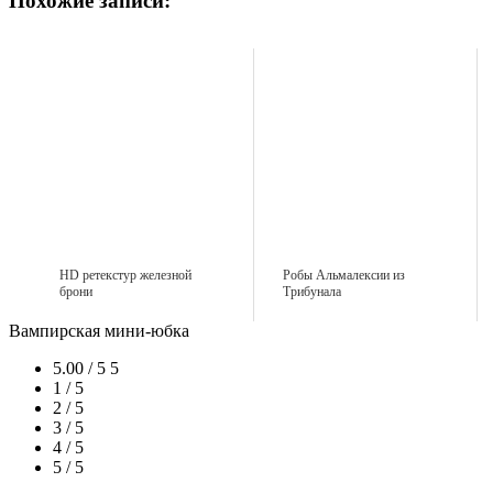
Похожие записи:
HD ретекстур железной
Робы Альмалексии из
брони
Трибунала
Вампирская мини-юбка
5.00 / 5
5
1 / 5
2 / 5
3 / 5
4 / 5
5 / 5