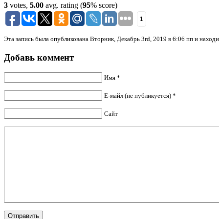
3
votes,
5.00
avg. rating (
95
% score)
1
Эта запись была опубликована Вторник, Декабрь 3rd, 2019 в 6:06 пп и наход
Добавь коммент
Имя *
Е-майл (не публикуется) *
Сайт