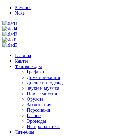
Previous
Next
Главная
Карты
Файлы-моды
Графика
Дома и локации
Доспехи и одежда
Звуки и музыка
Новые миссии
Оружие
Заклинания
Персонажи
Разное
Эромоды
Не прошли тест
Чит-коды