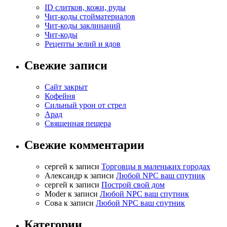
ID слитков, кожи, руды
Чит-коды стойматериалов
Чит-коды заклинаний
Чит-коды
Рецепты зелий и ядов
Свежие записи
Сайт закрыт
Кофейня
Cильный урон от стрел
Арад
Священная пещера
Свежие комментарии
cергей
к записи
Торговцы в маленьких городах
Александр
к записи
Любой NPC ваш спутник
cергей
к записи
Построй свой дом
Moder
к записи
Любой NPC ваш спутник
Сова
к записи
Любой NPC ваш спутник
Категории