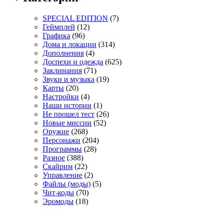
SPECIAL EDITION
(7)
Геймплей
(12)
Графика
(96)
Дома и локации
(314)
Дополнения
(4)
Доспехи и одежда
(625)
Заклинания
(71)
Звуки и музыка
(19)
Карты
(20)
Настройки
(4)
Наши истории
(1)
Не прошел тест
(26)
Новые миссии
(52)
Оружие
(268)
Персонажи
(204)
Программы
(28)
Разное
(388)
Скайрим
(22)
Управление
(2)
Файлы (моды)
(5)
Чит-коды
(70)
Эромоды
(18)