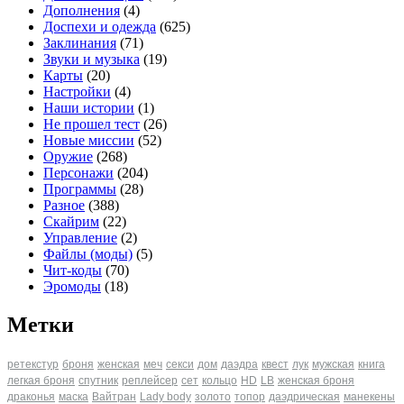
Дополнения
(4)
Доспехи и одежда
(625)
Заклинания
(71)
Звуки и музыка
(19)
Карты
(20)
Настройки
(4)
Наши истории
(1)
Не прошел тест
(26)
Новые миссии
(52)
Оружие
(268)
Персонажи
(204)
Программы
(28)
Разное
(388)
Скайрим
(22)
Управление
(2)
Файлы (моды)
(5)
Чит-коды
(70)
Эромоды
(18)
Метки
ретекстур
броня
женская
меч
секси
дом
даэдра
квест
лук
мужская
книга
легкая броня
спутник
реплейсер
сет
кольцо
HD
LB
женская броня
драконья
маска
Вайтран
Lady body
золото
топор
даэдрическая
манекены