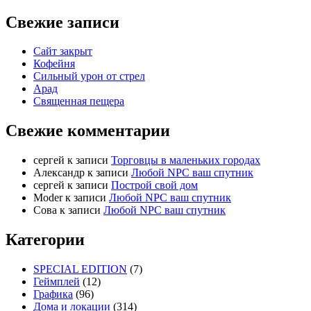
Свежие записи
Сайт закрыт
Кофейня
Cильный урон от стрел
Арад
Священная пещера
Свежие комментарии
cергей
к записи
Торговцы в маленьких городах
Александр
к записи
Любой NPC ваш спутник
cергей
к записи
Построй свой дом
Moder
к записи
Любой NPC ваш спутник
Сова
к записи
Любой NPC ваш спутник
Категории
SPECIAL EDITION
(7)
Геймплей
(12)
Графика
(96)
Дома и локации
(314)