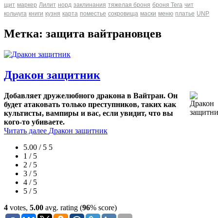
щит
маркер
Лилит
норд
заклинания
тяжелая броня
броня Tera
чит
кольчуга
книги
кузня
карта
поместье
сокровища
маски
меню
платье
UNP
Метка: защита вайтрановцев
Дракон защитник
Добавляет дружелюбного дракона в Вайтран. Он
будет атаковать только преступников, таких как
культисты, вампиры и вас, если увидит, что вы
кого-то убиваете.
Читать далее
Дракон защитник
5.00 / 5
5
1 / 5
2 / 5
3 / 5
4 / 5
5 / 5
4
votes,
5.00
avg. rating (
96
% score)