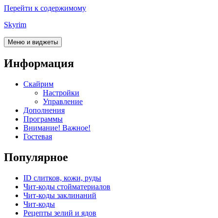
Перейти к содержимому
Skyrim
Меню и виджеты
Информация
Скайрим
Настройки
Управление
Дополнения
Программы
Внимание! Важное!
Гостевая
Популярное
ID слитков, кожи, руды
Чит-коды стойматериалов
Чит-коды заклинаний
Чит-коды
Рецепты зелий и ядов