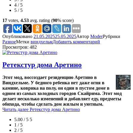
4 / 5
5 / 5
17
votes,
4.53
avg. rating (
90
% score)
Опубликовано
21.05.2025
25.05.2025
Автор
Moder
Рубрики
Разное
Метки
виндхельм
Добавить комментарий
Просмотров: 482
Ретекстур дома Аретино
Этот мод, воссоздает резиденцию Аретино в
Виндхельме. У бедного ребенка нет даже огня в
камине, коврика на полу, он один в пустом доме в
одном из самых холодных городов Скайрима. Этот мод
делает несколько изменений и добавляет еду, предметы
обихода, чтобы сделать дом жилым и уютным.
Читать далее
Ретекстур дома Аретино
5.00 / 5
5
1 / 5
2 / 5