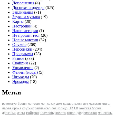
Дополнения
(4)
Доспехи и одежда
(625)
Заклинания
(71)
Звуки и музыка
(19)
Карты
(20)
Настройки
(4)
Наши истории
(1)
Не прошел тест
(26)
Новые миссии
(52)
Оружие
(268)
Персонажи
(204)
Программы
(28)
Разное
(388)
Скайрим
(22)
Управление
(2)
Файлы (моды)
(5)
Чит-коды
(70)
Эромоды
(18)
Метки
ретекстур
броня
женская
меч
секси
дом
даэдра
квест
лук
мужская
книга
легкая броня
спутник
реплейсер
сет
кольцо
HD
LB
женская броня
драконья
маска
Вайтран
Lady body
золото
топор
даэдрическая
манекены