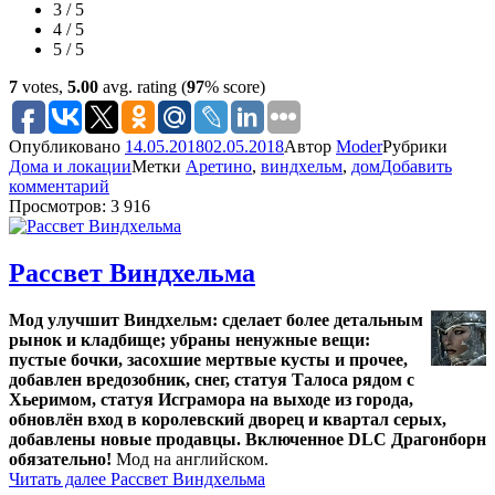
3 / 5
4 / 5
5 / 5
7
votes,
5.00
avg. rating (
97
% score)
Опубликовано
14.05.2018
02.05.2018
Автор
Moder
Рубрики
Дома и локации
Метки
Аретино
,
виндхельм
,
дом
Добавить
комментарий
Просмотров: 3 916
Рассвет Виндхельма
Мод улучшит Виндхельм: сделает более детальным
рынок и кладбище; убраны ненужные вещи:
пустые бочки, засохшие мертвые кусты и прочее,
добавлен вредозобник, снег, статуя Талоса рядом с
Хьеримом, статуя Исграмора на выходе из города,
обновлён вход в королевский дворец и квартал серых,
добавлены новые продавцы. Включенное DLC Драгонборн
обязательно!
Мод на английском.
Читать далее
Рассвет Виндхельма