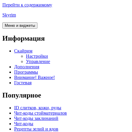
Перейти к содержимому
Skyrim
Меню и виджеты
Информация
Скайрим
Настройки
Управление
Дополнения
Программы
Внимание! Важное!
Гостевая
Популярное
ID слитков, кожи, руды
Чит-коды стойматериалов
Чит-коды заклинаний
Чит-коды
Рецепты зелий и ядов