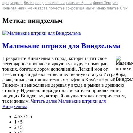
щит
маркер
Лилит
норд
заклинания
тяжелая броня
броня Tera
чит
кольчуга
книги
кузня
карта
поместье
сокровища
маски
меню
платье
UNP
Метка: виндхельм
Маленькие штрихи для Виндхельма
Превратите Виндхельм в город, который чтит свое
легендарное прошлое и яркую культуру с помощью
тонких, богатых лором дополнений. Легкий мод от
Leet, который добавляет величественную статую Исграмора,
священные святилища темных эльфов в Клубе «Новый
Гнисис» и выносливые деревья у входа и рынка в древнюю
столицу. Идеально подходит для искателей приключений,
ищущих Виндхельм, который ощущается как историческим,
так и живым.
Читать далее
Маленькие штрихи для
Виндхельма
4.53 / 5
5
1 / 5
2 / 5
3 / 5