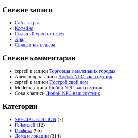
Свежие записи
Сайт закрыт
Кофейня
Cильный урон от стрел
Арад
Священная пещера
Свежие комментарии
cергей
к записи
Торговцы в маленьких городах
Александр
к записи
Любой NPC ваш спутник
cергей
к записи
Построй свой дом
Moder
к записи
Любой NPC ваш спутник
Сова
к записи
Любой NPC ваш спутник
Категории
SPECIAL EDITION
(7)
Геймплей
(12)
Графика
(96)
Дома и локации
(314)