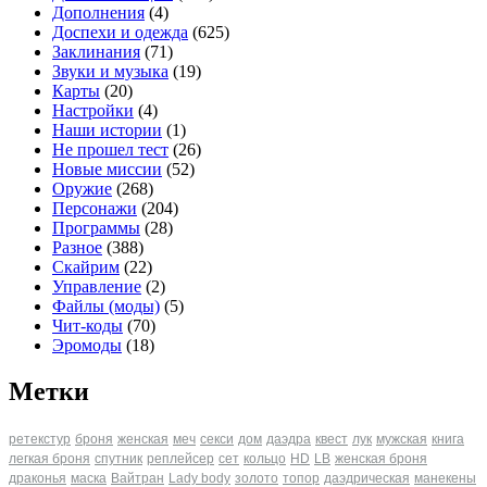
Дополнения
(4)
Доспехи и одежда
(625)
Заклинания
(71)
Звуки и музыка
(19)
Карты
(20)
Настройки
(4)
Наши истории
(1)
Не прошел тест
(26)
Новые миссии
(52)
Оружие
(268)
Персонажи
(204)
Программы
(28)
Разное
(388)
Скайрим
(22)
Управление
(2)
Файлы (моды)
(5)
Чит-коды
(70)
Эромоды
(18)
Метки
ретекстур
броня
женская
меч
секси
дом
даэдра
квест
лук
мужская
книга
легкая броня
спутник
реплейсер
сет
кольцо
HD
LB
женская броня
драконья
маска
Вайтран
Lady body
золото
топор
даэдрическая
манекены