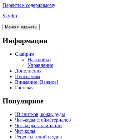
Перейти к содержимому
Skyrim
Меню и виджеты
Информация
Скайрим
Настройки
Управление
Дополнения
Программы
Внимание! Важное!
Гостевая
Популярное
ID слитков, кожи, руды
Чит-коды стойматериалов
Чит-коды заклинаний
Чит-коды
Рецепты зелий и ядов