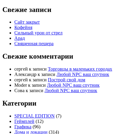
Свежие записи
Сайт закрыт
Кофейня
Cильный урон от стрел
Арад
Священная пещера
Свежие комментарии
cергей
к записи
Торговцы в маленьких городах
Александр
к записи
Любой NPC ваш спутник
cергей
к записи
Построй свой дом
Moder
к записи
Любой NPC ваш спутник
Сова
к записи
Любой NPC ваш спутник
Категории
SPECIAL EDITION
(7)
Геймплей
(12)
Графика
(96)
Дома и локации
(314)