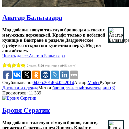
Аватар Бальтазара
Мод добавит новую тяжелую броню для женских
и мужских персонажей. Крафт только в небесной
кузнице в Вайтране в разделе Даэдрическое
(требуется открытый кузнечный перк). Мод на
английском.
Читать далее
Аватар Бальтазара
2
votes,
5.00
avg. rating (
94
% score)
Опубликовано
04.05.2014
04.05.2014
Автор
Moder
Рубрики
Доспехи и одежда
Метки
броня
,
тяжелая
Комментарии (3)
Просмотров: 11 339
Броня Сератик
Мод добавит тяжелую тёмную броню, сапоги,
перчатки Сератик, шлем Эридур. Крафт в