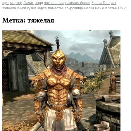
щит
маркер
Лилит
норд
заклинания
тяжелая броня
броня Tera
чит
кольчуга
книги
кузня
карта
поместье
сокровища
маски
меню
платье
UNP
Метка: тяжелая