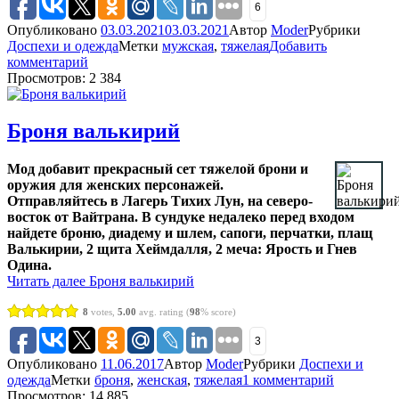
6
Опубликовано
03.03.2021
03.03.2021
Автор
Moder
Рубрики
Доспехи и одежда
Метки
мужская
,
тяжелая
Добавить
комментарий
Просмотров: 2 384
Броня валькирий
Мод добавит прекрасный сет тяжелой брони и
оружия для женских персонажей.
Отправляйтесь в Лагерь Тихих Лун, на северо-
восток от Вайтрана. В сундуке недалеко перед входом
найдете броню, диадему и шлем, сапоги, перчатки, плащ
Валькирии, 2 щита Хеймдалля, 2 меча: Ярость и Гнев
Одина.
Читать далее
Броня валькирий
8
votes,
5.00
avg. rating (
98
% score)
3
Опубликовано
11.06.2017
Автор
Moder
Рубрики
Доспехи и
одежда
Метки
броня
,
женская
,
тяжелая
1 комментарий
Просмотров: 14 885