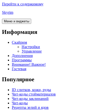
Перейти к содержимому
Skyrim
Меню и виджеты
Информация
Скайрим
Настройки
Управление
Дополнения
Программы
Внимание! Важное!
Гостевая
Популярное
ID слитков, кожи, руды
Чит-коды стойматериалов
Чит-коды заклинаний
Чит-коды
Рецепты зелий и ядов