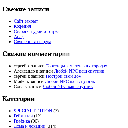
Свежие записи
Сайт закрыт
Кофейня
Cильный урон от стрел
Арад
Священная пещера
Свежие комментарии
cергей
к записи
Торговцы в маленьких городах
Александр
к записи
Любой NPC ваш спутник
cергей
к записи
Построй свой дом
Moder
к записи
Любой NPC ваш спутник
Сова
к записи
Любой NPC ваш спутник
Категории
SPECIAL EDITION
(7)
Геймплей
(12)
Графика
(96)
Дома и локации
(314)