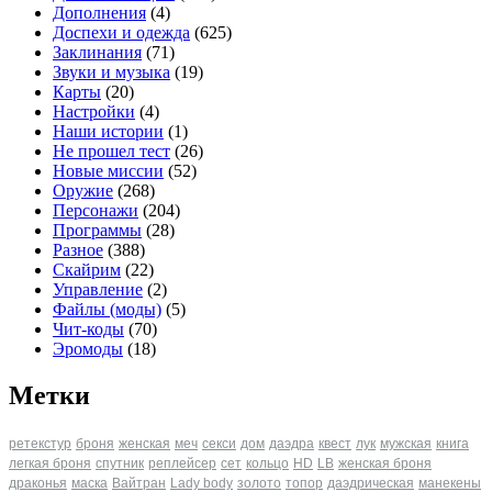
Дополнения
(4)
Доспехи и одежда
(625)
Заклинания
(71)
Звуки и музыка
(19)
Карты
(20)
Настройки
(4)
Наши истории
(1)
Не прошел тест
(26)
Новые миссии
(52)
Оружие
(268)
Персонажи
(204)
Программы
(28)
Разное
(388)
Скайрим
(22)
Управление
(2)
Файлы (моды)
(5)
Чит-коды
(70)
Эромоды
(18)
Метки
ретекстур
броня
женская
меч
секси
дом
даэдра
квест
лук
мужская
книга
легкая броня
спутник
реплейсер
сет
кольцо
HD
LB
женская броня
драконья
маска
Вайтран
Lady body
золото
топор
даэдрическая
манекены