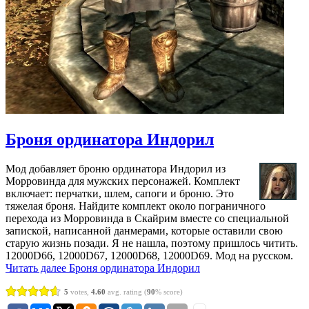
Броня ординатора Индорил
Мод добавляет броню ординатора Индорил из
Морровинда для мужских персонажей. Комплект
включает: перчатки, шлем, сапоги и броню. Это
тяжелая броня. Найдите комплект около пограничного
перехода из Морровинда в Скайрим вместе со специальной
запиской, написанной данмерами, которые оставили свою
старую жизнь позади. Я не нашла, поэтому пришлось читить.
12000D66, 12000D67, 12000D68, 12000D69. Мод на русском.
Читать далее
Броня ординатора Индорил
5
votes,
4.60
avg. rating (
90
% score)