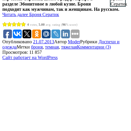
разделе Эбонитовое в любой кузне. Броня
подходит как мужчинам, так и женщинам. На русском.
Читать далее
Броня Сератик
4
votes,
5.00
avg. rating (
96
% score)
Опубликовано
21.07.2013
Автор
Moder
Рубрики
Доспехи и
одежда
Метки
броня
,
темная
,
тяжелая
Комментарии (3)
Просмотров: 11 857
Сайт работает на WordPress