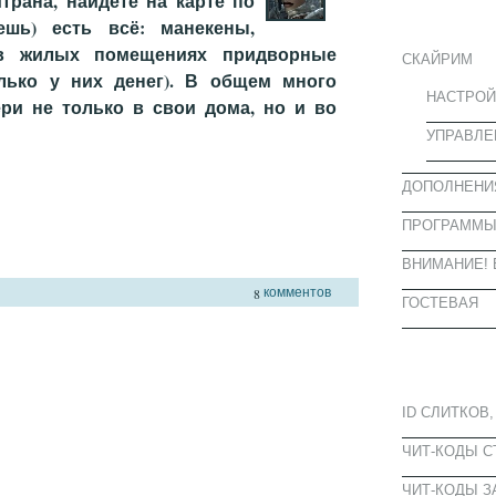
трана, найдёте на карте по
ИНФОРМА
ешь) есть всё: манекены,
 в жилых помещениях придворные
СКАЙРИМ
лько у них денег). В общем много
НАСТРОЙ
ери не только в свои дома, но и во
УПРАВЛЕ
ДОПОЛНЕНИ
ПРОГРАММ
ВНИМАНИЕ! 
комментов
8
ГОСТЕВАЯ
ПОПУЛЯРН
ID СЛИТКОВ,
ЧИТ-КОДЫ 
ЧИТ-КОДЫ З