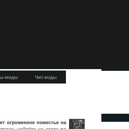
ы-моды
Чит-коды
А
ет огроменное поместье на