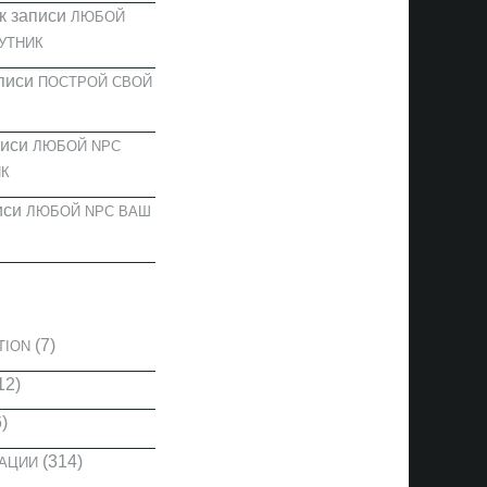
к записи
ЛЮБОЙ
УТНИК
писи
ПОСТРОЙ СВОЙ
писи
ЛЮБОЙ NPC
К
иси
ЛЮБОЙ NPC ВАШ
И
(7)
TION
12)
)
(314)
КАЦИИ