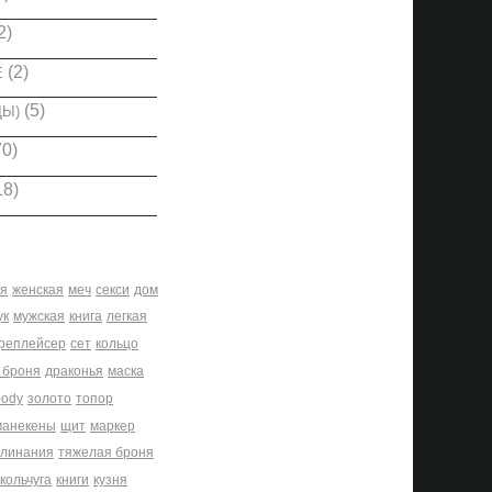
2)
(2)
Е
(5)
ДЫ)
0)
18)
я
женская
меч
секси
дом
ук
мужская
книга
легкая
реплейсер
сет
кольцо
 броня
драконья
маска
body
золото
топор
манекены
щит
маркер
клинания
тяжелая броня
кольчуга
книги
кузня