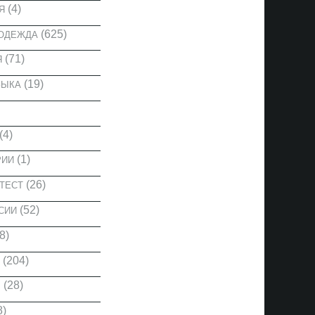
(4)
Я
(625)
 ОДЕЖДА
(71)
Я
(19)
ЗЫКА
(4)
(1)
РИИ
(26)
ТЕСТ
(52)
СИИ
8)
(204)
(28)
Ы
8)