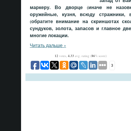
запад от Вай
маркеру. Во дворце (иначе не назов
оружейные, кузня, всюду стражники,
(обратите внимание на скриншотах ско
сундуков, золота, запасов и главное дв
многие локации.
Читать дальше »
12
votes,
4.33
avg. rating (
86
% score)
3