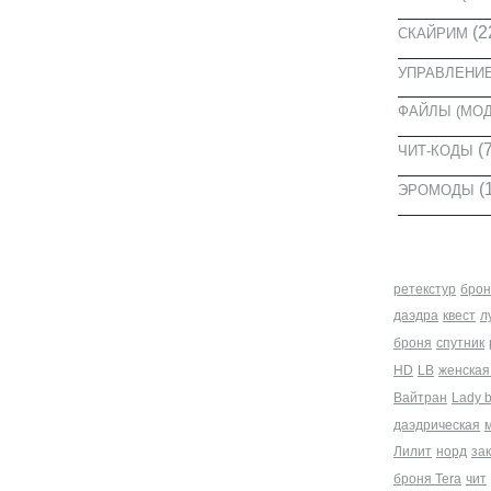
(2
СКАЙРИМ
УПРАВЛЕНИ
ФАЙЛЫ (МО
(7
ЧИТ-КОДЫ
(
ЭРОМОДЫ
МЕТКИ
ретекстур
брон
даэдра
квест
л
броня
спутник
HD
LB
женская
Вайтран
Lady 
даэдрическая
Лилит
норд
за
броня Tera
чит