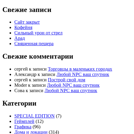
Свежие записи
Сайт закрыт
Кофейня
Cильный урон от стрел
Арад
Священная пещера
Свежие комментарии
cергей
к записи
Торговцы в маленьких городах
Александр
к записи
Любой NPC ваш спутник
cергей
к записи
Построй свой дом
Moder
к записи
Любой NPC ваш спутник
Сова
к записи
Любой NPC ваш спутник
Категории
SPECIAL EDITION
(7)
Геймплей
(12)
Графика
(96)
Дома и локации
(314)