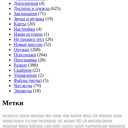
Дополнения
(4)
Доспехи и одежда
(625)
Заклинания
(71)
Звуки и музыка
(19)
Карты
(20)
Настройки
(4)
Наши истории
(1)
Не прошел тест
(26)
Новые миссии
(52)
Оружие
(268)
Персонажи
(204)
Программы
(28)
Разное
(388)
Скайрим
(22)
Управление
(2)
Файлы (моды)
(5)
Чит-коды
(70)
Эромоды
(18)
Метки
ретекстур
броня
женская
меч
секси
дом
даэдра
квест
лук
мужская
книга
легкая броня
спутник
реплейсер
сет
кольцо
HD
LB
женская броня
драконья
маска
Вайтран
Lady body
золото
топор
даэдрическая
манекены