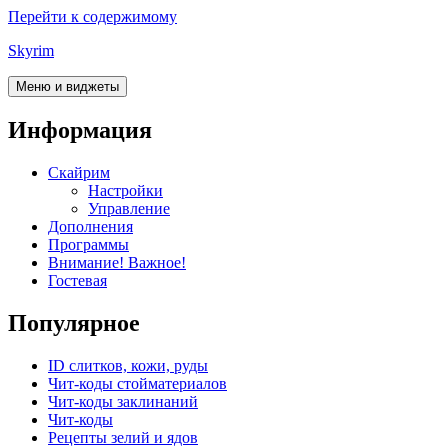
Перейти к содержимому
Skyrim
Меню и виджеты
Информация
Скайрим
Настройки
Управление
Дополнения
Программы
Внимание! Важное!
Гостевая
Популярное
ID слитков, кожи, руды
Чит-коды стойматериалов
Чит-коды заклинаний
Чит-коды
Рецепты зелий и ядов