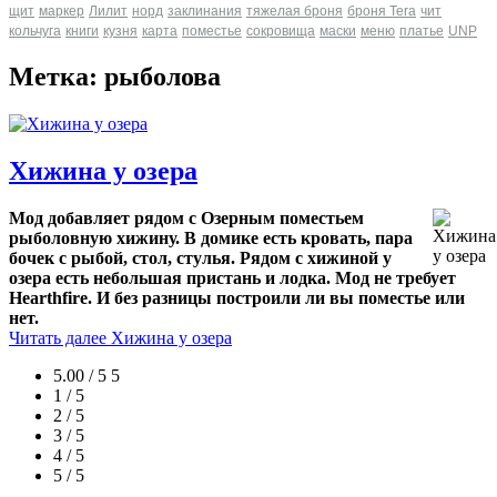
щит
маркер
Лилит
норд
заклинания
тяжелая броня
броня Tera
чит
кольчуга
книги
кузня
карта
поместье
сокровища
маски
меню
платье
UNP
Метка: рыболова
Хижина у озера
Мод добавляет рядом с Озерным поместьем
рыболовную хижину. В домике есть кровать, пара
бочек с рыбой, стол, стулья. Рядом с хижиной у
озера есть небольшая пристань и лодка. Мод не требует
Hearthfire. И без разницы построили ли вы поместье или
нет.
Читать далее
Хижина у озера
5.00 / 5
5
1 / 5
2 / 5
3 / 5
4 / 5
5 / 5