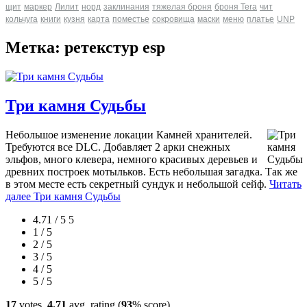
щит
маркер
Лилит
норд
заклинания
тяжелая броня
броня Tera
чит
кольчуга
книги
кузня
карта
поместье
сокровища
маски
меню
платье
UNP
Метка: ретекстур esp
Три камня Судьбы
Небольшое изменение локации Камней хранителей.
Требуются все DLC. Добавляет 2 арки снежных
эльфов, много клевера, немного красивых деревьев и
древних построек мотыльков. Есть небольшая загадка. Так же
в этом месте есть секретный сундук и небольшой сейф.
Читать
далее
Три камня Судьбы
4.71 / 5
5
1 / 5
2 / 5
3 / 5
4 / 5
5 / 5
17
votes,
4.71
avg. rating (
93
% score)