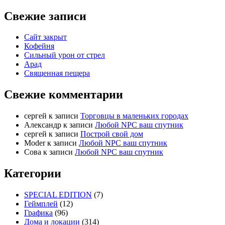
Свежие записи
Сайт закрыт
Кофейня
Cильный урон от стрел
Арад
Священная пещера
Свежие комментарии
cергей
к записи
Торговцы в маленьких городах
Александр
к записи
Любой NPC ваш спутник
cергей
к записи
Построй свой дом
Moder
к записи
Любой NPC ваш спутник
Сова
к записи
Любой NPC ваш спутник
Категории
SPECIAL EDITION
(7)
Геймплей
(12)
Графика
(96)
Дома и локации
(314)