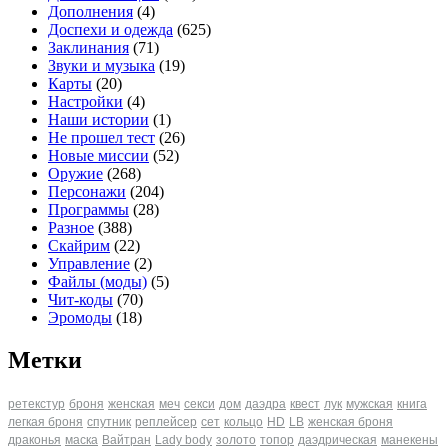
Дополнения
(4)
Доспехи и одежда
(625)
Заклинания
(71)
Звуки и музыка
(19)
Карты
(20)
Настройки
(4)
Наши истории
(1)
Не прошел тест
(26)
Новые миссии
(52)
Оружие
(268)
Персонажи
(204)
Программы
(28)
Разное
(388)
Скайрим
(22)
Управление
(2)
Файлы (моды)
(5)
Чит-коды
(70)
Эромоды
(18)
Метки
ретекстур
броня
женская
меч
секси
дом
даэдра
квест
лук
мужская
книга
легкая броня
спутник
реплейсер
сет
кольцо
HD
LB
женская броня
драконья
маска
Вайтран
Lady body
золото
топор
даэдрическая
манекены