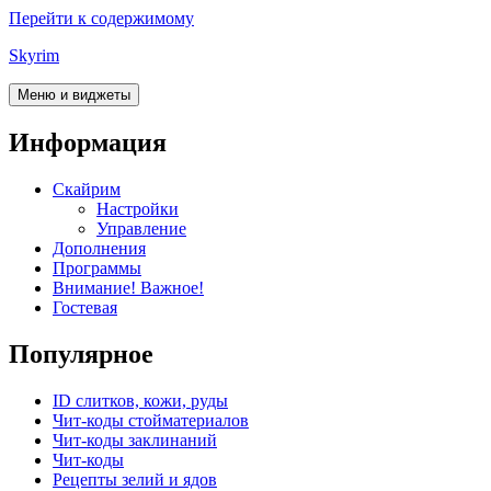
Перейти к содержимому
Skyrim
Меню и виджеты
Информация
Скайрим
Настройки
Управление
Дополнения
Программы
Внимание! Важное!
Гостевая
Популярное
ID слитков, кожи, руды
Чит-коды стойматериалов
Чит-коды заклинаний
Чит-коды
Рецепты зелий и ядов