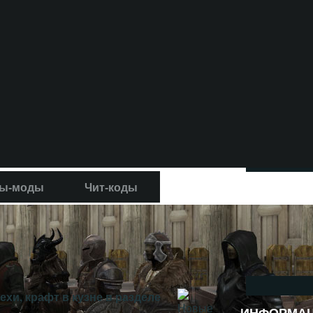
ы-моды
Чит-коды
хи, крафт в кузне в разделе