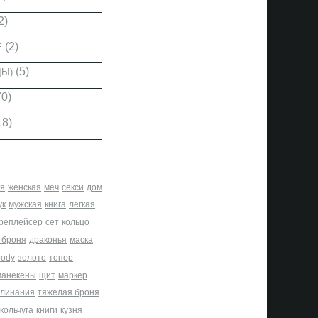
2)
(2)
Е
(5)
ДЫ)
0)
18)
я
женская
меч
секси
дом
ук
мужская
книга
легкая
реплейсер
сет
кольцо
 броня
драконья
маска
body
золото
топор
манекены
щит
маркер
клинания
тяжелая броня
кольчуга
книги
кузня