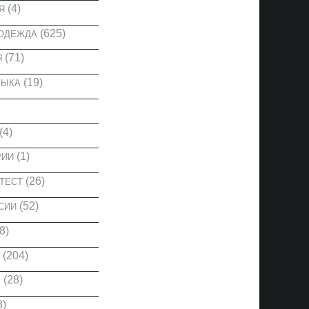
(4)
Я
(625)
 ОДЕЖДА
(71)
Я
(19)
ЗЫКА
(4)
(1)
РИИ
(26)
ТЕСТ
(52)
СИИ
8)
(204)
(28)
Ы
8)