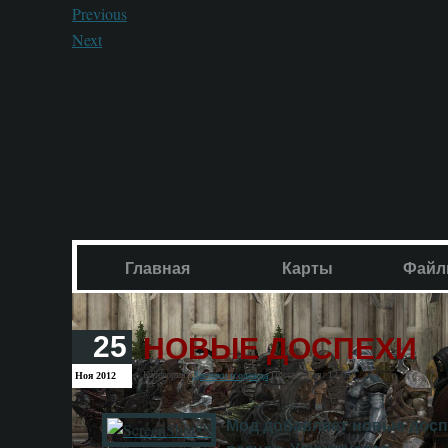
Previous
Next
Главная
Карты
Файл
НОВЫЕ ДОСПЕХИ
25
Категория:
Просмотров: 12 658
Ноя 2012
Доспехи и одежда
Мод добавляет новые доспе