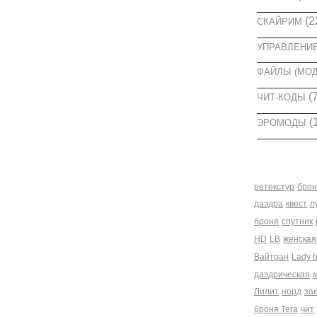
(2
СКАЙРИМ
УПРАВЛЕНИ
ФАЙЛЫ (МО
(7
ЧИТ-КОДЫ
(
ЭРОМОДЫ
МЕТКИ
ретекстур
брон
даэдра
квест
л
броня
спутник
HD
LB
женская
Вайтран
Lady 
даэдрическая
Лилит
норд
за
броня Tera
чит