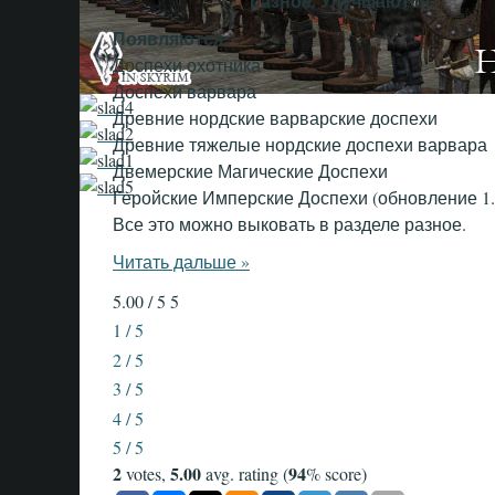
разное. Улучшаются.
Появляются:
Доспехи охотника
Доспехи варвара
Древние нордские варварские доспехи
Древние тяжелые нордские доспехи варвара
Двемерские Магические Доспехи
Геройские Имперские Доспехи (обновление 1.
Все это можно выковать в разделе разное.
Читать дальше »
5.00 / 5
5
1 / 5
2 / 5
3 / 5
4 / 5
5 / 5
2
5.00
94
votes,
avg. rating (
% score)