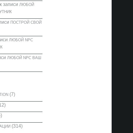
к записи
ЛЮБОЙ
УТНИК
писи
ПОСТРОЙ СВОЙ
писи
ЛЮБОЙ NPC
К
иси
ЛЮБОЙ NPC ВАШ
И
(7)
TION
12)
)
(314)
КАЦИИ