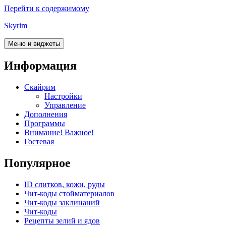
Перейти к содержимому
Skyrim
Меню и виджеты
Информация
Скайрим
Настройки
Управление
Дополнения
Программы
Внимание! Важное!
Гостевая
Популярное
ID слитков, кожи, руды
Чит-коды стойматериалов
Чит-коды заклинаний
Чит-коды
Рецепты зелий и ядов