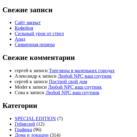
Свежие записи
Сайт закрыт
Кофейня
Cильный урон от стрел
Арад
Священная пещера
Свежие комментарии
cергей
к записи
Торговцы в маленьких городах
Александр
к записи
Любой NPC ваш спутник
cергей
к записи
Построй свой дом
Moder
к записи
Любой NPC ваш спутник
Сова
к записи
Любой NPC ваш спутник
Категории
SPECIAL EDITION
(7)
Геймплей
(12)
Графика
(96)
Дома и локации
(314)