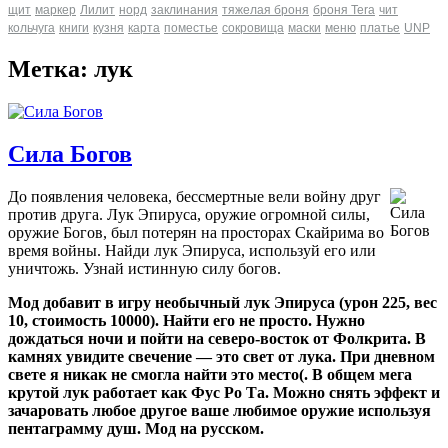
щит
маркер
Лилит
норд
заклинания
тяжелая броня
броня Tera
чит
кольчуга
книги
кузня
карта
поместье
сокровища
маски
меню
платье
UNP
Метка: лук
Сила Богов
До появления человека, бессмертные вели войну друг
против друга.
Лук Эпируса, оружие огромной силы,
оружие Богов, был потерян на просторах Скайрима во
время войны.
Найди лук Эпируса, используй его или
уничтожь.
Узнай истинную силу богов.
Мод добавит в игру необычный лук Эпируса (урон 225, вес
10, стоимость 10000). Найти его не просто. Нужно
дождаться ночи и пойти на северо-восток от Фолкрита. В
камнях увидите свечение — это свет от лука. При дневном
свете я никак не смогла найти это место(. В общем мега
крутой лук работает как Фус Ро Та. Можно снять эффект и
зачаровать любое другое ваше любимое оружие используя
пентаграмму душ. Мод на русском.