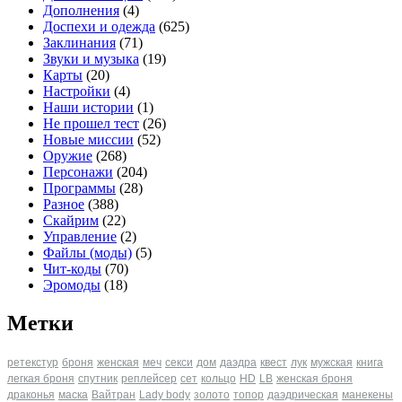
Дополнения
(4)
Доспехи и одежда
(625)
Заклинания
(71)
Звуки и музыка
(19)
Карты
(20)
Настройки
(4)
Наши истории
(1)
Не прошел тест
(26)
Новые миссии
(52)
Оружие
(268)
Персонажи
(204)
Программы
(28)
Разное
(388)
Скайрим
(22)
Управление
(2)
Файлы (моды)
(5)
Чит-коды
(70)
Эромоды
(18)
Метки
ретекстур
броня
женская
меч
секси
дом
даэдра
квест
лук
мужская
книга
легкая броня
спутник
реплейсер
сет
кольцо
HD
LB
женская броня
драконья
маска
Вайтран
Lady body
золото
топор
даэдрическая
манекены