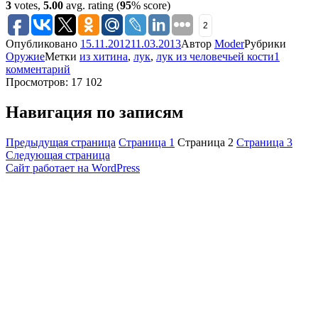
3
votes,
5.00
avg. rating (
95
% score)
2
Опубликовано
15.11.2012
11.03.2013
Автор
Moder
Рубрики
Оружие
Метки
из хитина
,
лук
,
лук из человечьей кости
1
комментарий
Просмотров: 17 102
Навигация по записям
Предыдущая страница
Страница
1
Страница
2
Страница
3
Следующая страница
Сайт работает на WordPress