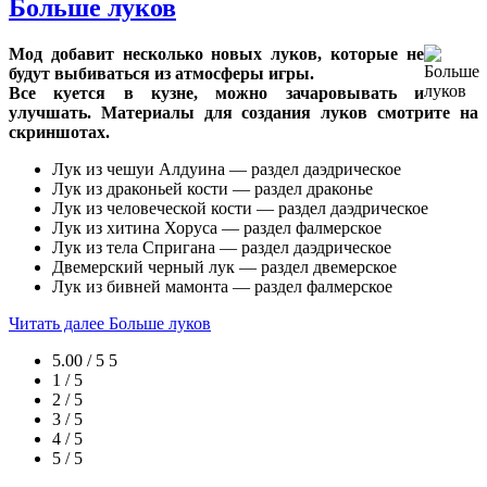
Больше луков
Мод добавит несколько новых луков, которые не
будут выбиваться из атмосферы игры.
Все куется в кузне, можно зачаровывать и
улучшать. Материалы для создания луков смотрите на
скриншотах.
Лук из чешуи Алдуина — раздел даэдрическое
Лук из драконьей кости — раздел драконье
Лук из человеческой кости — раздел даэдрическое
Лук из хитина Хоруса — раздел фалмерское
Лук из тела Спригана — раздел даэдрическое
Двемерский черный лук — раздел двемерское
Лук из бивней мамонта — раздел фалмерское
Читать далее
Больше луков
5.00 / 5
5
1 / 5
2 / 5
3 / 5
4 / 5
5 / 5