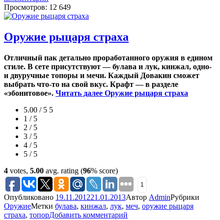
Просмотров: 12 649
Оружие рыцаря страха
Отличный пак детально проработанного оружия в едином
стиле. В сете присутствуют — булава и лук, кинжал, одно-
и двуручные топоры и мечи. Каждый Довакин сможет
выбрать что-то на свой вкус. Крафт — в разделе
«эбонитовое».
Читать далее
Оружие рыцаря страха
5.00 / 5
5
1 / 5
2 / 5
3 / 5
4 / 5
5 / 5
4
votes,
5.00
avg. rating (
96
% score)
1
Опубликовано
19.11.2012
21.01.2013
Автор
Admin
Рубрики
Оружие
Метки
булава
,
кинжал
,
лук
,
меч
,
оружие рыцаря
страха
,
топор
Добавить комментарий