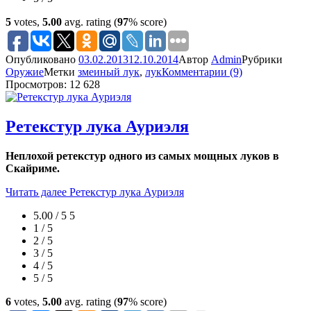
5
votes,
5.00
avg. rating (
97
% score)
Опубликовано
03.02.2013
12.10.2014
Автор
Admin
Рубрики
Оружие
Метки
змеиный лук
,
лук
Комментарии (9)
Просмотров: 12 628
Ретекстур лука Ауриэля
Неплохой ретекстур одного из самых мощных луков в
Скайриме.
Читать далее
Ретекстур лука Ауриэля
5.00 / 5
5
1 / 5
2 / 5
3 / 5
4 / 5
5 / 5
6
votes,
5.00
avg. rating (
97
% score)