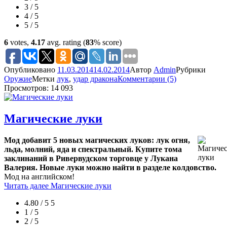
3 / 5
4 / 5
5 / 5
6
votes,
4.17
avg. rating (
83
% score)
Опубликовано
11.03.2014
14.02.2014
Автор
Admin
Рубрики
Оружие
Метки
лук
,
удар дракона
Комментарии (5)
Просмотров: 14 093
Магические луки
Мод добавит 5 новых магических луков: лук огня,
льда, молний, яда и спектральный. Купите тома
заклинаний в Ривервудском торговце у Лукана
Валерия. Новые луки можно найти в разделе колдовство.
Мод на английском!
Читать далее
Магические луки
4.80 / 5
5
1 / 5
2 / 5