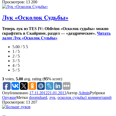
Просмотров: 13 200
Лук «Осколок Судьбы»
Теперь лук из TES IV: Oblivion «Осколок судьбы» можно
скрафтить в Скайриме, раздел — «даэдрическое».
Читать
далее
Лук «Осколок Судьбы»
5.00 / 5
5
1 / 5
2 / 5
3 / 5
4 / 5
5 / 5
3
votes,
5.00
avg. rating (
95
% score)
Опубликовано
17.11.2012
21.01.2013
Автор
Admin
Рубрики
Оружие
Метки
doomshard
,
лук
,
осколок судьбы
1 комментарий
Просмотров: 13 207