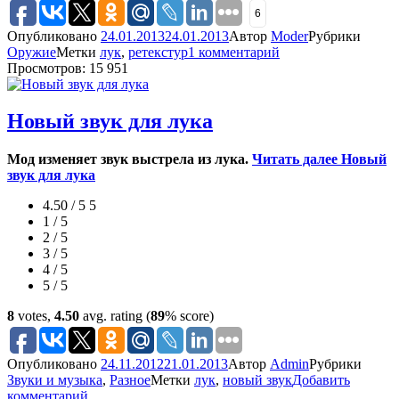
6
Опубликовано
24.01.2013
24.01.2013
Автор
Moder
Рубрики
Оружие
Метки
лук
,
ретекстур
1 комментарий
Просмотров: 15 951
Новый звук для лука
Мод изменяет звук выстрела из лука.
Читать далее
Новый
звук для лука
4.50 / 5
5
1 / 5
2 / 5
3 / 5
4 / 5
5 / 5
8
votes,
4.50
avg. rating (
89
% score)
Опубликовано
24.11.2012
21.01.2013
Автор
Admin
Рубрики
Звуки и музыка
,
Разное
Метки
лук
,
новый звук
Добавить
комментарий