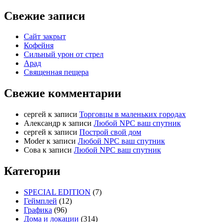
Свежие записи
Сайт закрыт
Кофейня
Cильный урон от стрел
Арад
Священная пещера
Свежие комментарии
cергей
к записи
Торговцы в маленьких городах
Александр
к записи
Любой NPC ваш спутник
cергей
к записи
Построй свой дом
Moder
к записи
Любой NPC ваш спутник
Сова
к записи
Любой NPC ваш спутник
Категории
SPECIAL EDITION
(7)
Геймплей
(12)
Графика
(96)
Дома и локации
(314)