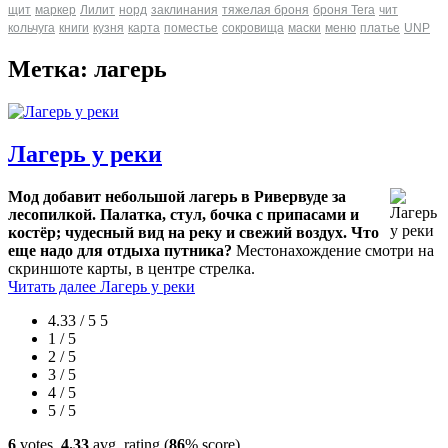
щит
маркер
Лилит
норд
заклинания
тяжелая броня
броня Tera
чит
кольчуга
книги
кузня
карта
поместье
сокровища
маски
меню
платье
UNP
Метка: лагерь
Лагерь у реки
Мод добавит небольшой лагерь в Ривервуде за
лесопилкой. Палатка, стул, бочка с припасами и
костёр; чудесный вид на реку и свежий воздух. Что
еще надо для отдыха путника?
Местонахождение смотри на
скриншоте карты, в центре стрелка.
Читать далее
Лагерь у реки
4.33 / 5
5
1 / 5
2 / 5
3 / 5
4 / 5
5 / 5
6
votes,
4.33
avg. rating (
86
% score)