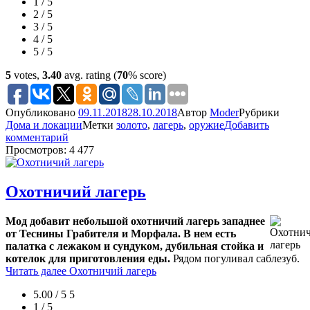
1 / 5
2 / 5
3 / 5
4 / 5
5 / 5
5
votes,
3.40
avg. rating (
70
% score)
Опубликовано
09.11.2018
28.10.2018
Автор
Moder
Рубрики
Дома и локации
Метки
золото
,
лагерь
,
оружие
Добавить
комментарий
Просмотров: 4 477
Охотничий лагерь
Мод добавит небольшой охотничий лагерь западнее
от Теснины Грабителя и Морфала. В нем есть
палатка с лежаком и сундуком, дубильная стойка и
котелок для приготовления еды.
Рядом погуливал саблезуб.
Читать далее
Охотничий лагерь
5.00 / 5
5
1 / 5