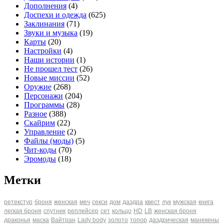
Дополнения
(4)
Доспехи и одежда
(625)
Заклинания
(71)
Звуки и музыка
(19)
Карты
(20)
Настройки
(4)
Наши истории
(1)
Не прошел тест
(26)
Новые миссии
(52)
Оружие
(268)
Персонажи
(204)
Программы
(28)
Разное
(388)
Скайрим
(22)
Управление
(2)
Файлы (моды)
(5)
Чит-коды
(70)
Эромоды
(18)
Метки
ретекстур
броня
женская
меч
секси
дом
даэдра
квест
лук
мужская
книга
легкая броня
спутник
реплейсер
сет
кольцо
HD
LB
женская броня
драконья
маска
Вайтран
Lady body
золото
топор
даэдрическая
манекены