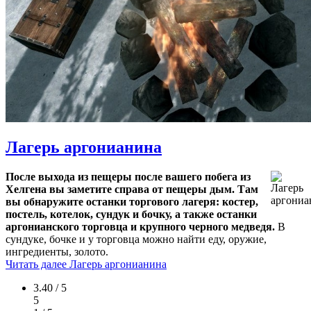
Лагерь аргонианина
После выхода из пещеры после вашего побега из
Хелгена вы заметите справа от пещеры дым. Там
вы обнаружите останки торгового лагеря: костер,
постель, котелок, сундук и бочку, а также останки
аргонианского торговца и крупного черного медведя.
В
сундуке, бочке и у торговца можно найти еду, оружие,
ингредиенты, золото.
Читать далее
Лагерь аргонианина
3.40 / 5
5