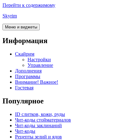
Перейти к содержимому
Skyrim
Меню и виджеты
Информация
Скайрим
Настройки
Управление
Дополнения
Программы
Внимание! Важное!
Гостевая
Популярное
ID слитков, кожи, руды
Чит-коды стойматериалов
Чит-коды заклинаний
Чит-коды
Рецепты зелий и ядов