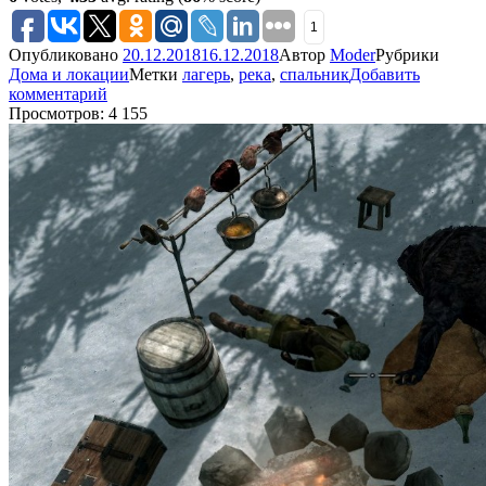
1
Опубликовано
20.12.2018
16.12.2018
Автор
Moder
Рубрики
Дома и локации
Метки
лагерь
,
река
,
спальник
Добавить
комментарий
Просмотров: 4 155