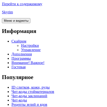
Перейти к содержимому
Skyrim
Меню и виджеты
Информация
Скайрим
Настройки
Управление
Дополнения
Программы
Внимание! Важное!
Гостевая
Популярное
ID слитков, кожи, руды
Чит-коды стойматериалов
Чит-коды заклинаний
Чит-коды
Рецепты зелий и ядов