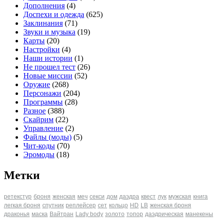
Дополнения
(4)
Доспехи и одежда
(625)
Заклинания
(71)
Звуки и музыка
(19)
Карты
(20)
Настройки
(4)
Наши истории
(1)
Не прошел тест
(26)
Новые миссии
(52)
Оружие
(268)
Персонажи
(204)
Программы
(28)
Разное
(388)
Скайрим
(22)
Управление
(2)
Файлы (моды)
(5)
Чит-коды
(70)
Эромоды
(18)
Метки
ретекстур
броня
женская
меч
секси
дом
даэдра
квест
лук
мужская
книга
легкая броня
спутник
реплейсер
сет
кольцо
HD
LB
женская броня
драконья
маска
Вайтран
Lady body
золото
топор
даэдрическая
манекены