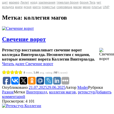
щит
маркер
Лилит
норд
заклинания
тяжелая броня
броня Tera
чит
кольчуга
книги
кузня
карта
поместье
сокровища
маски
меню
платье
UNP
Метка: коллегия магов
Свечение ворот
Ретекстур восстанавливает свечение ворот
колледжа Винтерхолда. Несовместим с модами,
которые изменяют ворота Коллегии Винтерхолда.
Читать далее
Свечение ворот
8
votes,
5.00
avg. rating (
98
% score)
Опубликовано
21.07.2025
29.06.2025
Автор
Moder
Рубрики
Разное
Метки
Винтерхолд
,
коллегия магов
,
ретекстур
Добавить
комментарий
Просмотров: 4 101