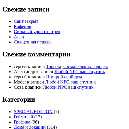
Свежие записи
Сайт закрыт
Кофейня
Cильный урон от стрел
Арад
Священная пещера
Свежие комментарии
cергей
к записи
Торговцы в маленьких городах
Александр
к записи
Любой NPC ваш спутник
cергей
к записи
Построй свой дом
Moder
к записи
Любой NPC ваш спутник
Сова
к записи
Любой NPC ваш спутник
Категории
SPECIAL EDITION
(7)
Геймплей
(12)
Графика
(96)
Дома и локации
(314)