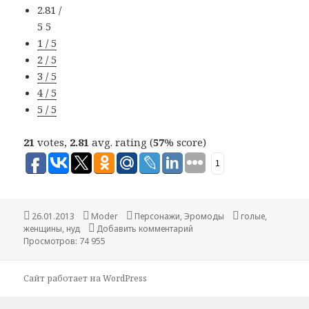
2.81 /
5
5
1 / 5
2 / 5
3 / 5
4 / 5
5 / 5
21
votes,
2.81
avg. rating (
57
% score)
1
Опубликовано
26.01.2013
Автор
Moder
Рубрики
Персонажи
,
Эромоды
Метки
голые
,
женщины
,
нуд
Добавить комментарий
Просмотров: 74 955
Сайт работает на WordPress