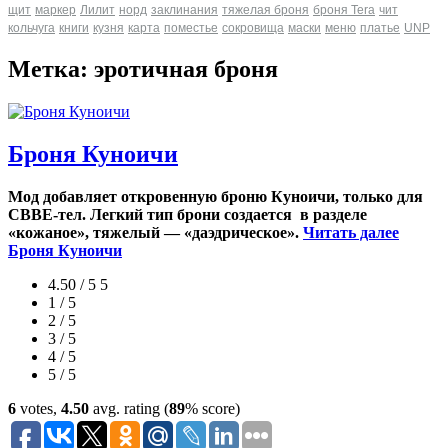
щит
маркер
Лилит
норд
заклинания
тяжелая броня
броня Tera
чит
кольчуга
книги
кузня
карта
поместье
сокровища
маски
меню
платье
UNP
Метка: эротичная броня
Броня Куноичи
Мод добавляет откровенную броню Куноичи, только для
CBBE-тел. Легкий тип брони создается в разделе
«кожаное», тяжелый — «даэдрическое».
Читать далее
Броня Куноичи
4.50 / 5
5
1 / 5
2 / 5
3 / 5
4 / 5
5 / 5
6
votes,
4.50
avg. rating (
89
% score)