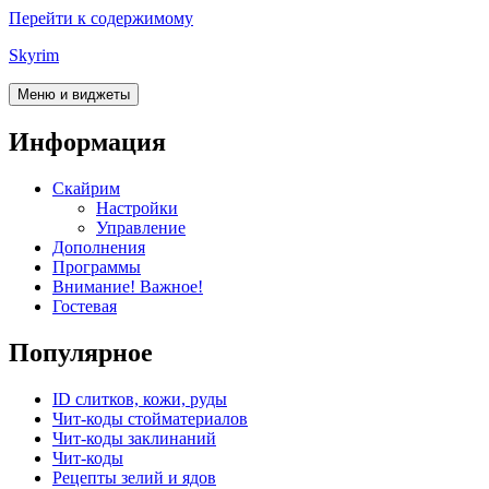
Перейти к содержимому
Skyrim
Меню и виджеты
Информация
Скайрим
Настройки
Управление
Дополнения
Программы
Внимание! Важное!
Гостевая
Популярное
ID слитков, кожи, руды
Чит-коды стойматериалов
Чит-коды заклинаний
Чит-коды
Рецепты зелий и ядов