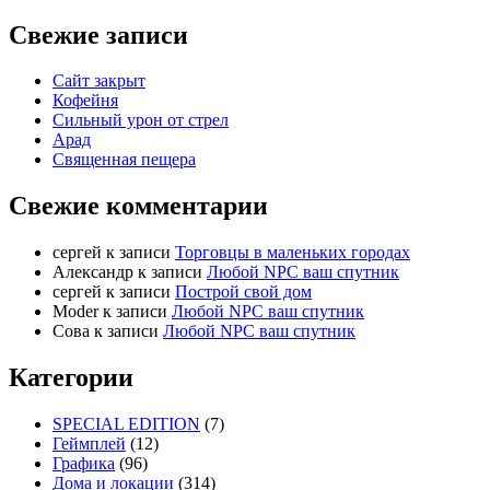
Свежие записи
Сайт закрыт
Кофейня
Cильный урон от стрел
Арад
Священная пещера
Свежие комментарии
cергей
к записи
Торговцы в маленьких городах
Александр
к записи
Любой NPC ваш спутник
cергей
к записи
Построй свой дом
Moder
к записи
Любой NPC ваш спутник
Сова
к записи
Любой NPC ваш спутник
Категории
SPECIAL EDITION
(7)
Геймплей
(12)
Графика
(96)
Дома и локации
(314)