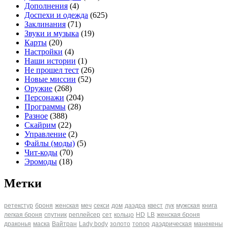
Дополнения
(4)
Доспехи и одежда
(625)
Заклинания
(71)
Звуки и музыка
(19)
Карты
(20)
Настройки
(4)
Наши истории
(1)
Не прошел тест
(26)
Новые миссии
(52)
Оружие
(268)
Персонажи
(204)
Программы
(28)
Разное
(388)
Скайрим
(22)
Управление
(2)
Файлы (моды)
(5)
Чит-коды
(70)
Эромоды
(18)
Метки
ретекстур
броня
женская
меч
секси
дом
даэдра
квест
лук
мужская
книга
легкая броня
спутник
реплейсер
сет
кольцо
HD
LB
женская броня
драконья
маска
Вайтран
Lady body
золото
топор
даэдрическая
манекены