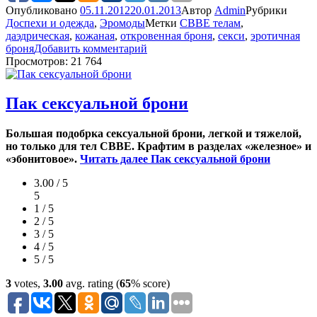
Опубликовано
05.11.2012
20.01.2013
Автор
Admin
Рубрики
Доспехи и одежда
,
Эромоды
Метки
CBBE телам
,
даэдрическая
,
кожаная
,
откровенная броня
,
секси
,
эротичная
броня
Добавить комментарий
Просмотров: 21 764
Пак сексуальной брони
Большая подобрка сексуальной брони, легкой и тяжелой,
но только для тел CBBE. Крафтим в разделах «железное» и
«эбонитовое».
Читать далее
Пак сексуальной брони
3.00 / 5
5
1 / 5
2 / 5
3 / 5
4 / 5
5 / 5
3
votes,
3.00
avg. rating (
65
% score)