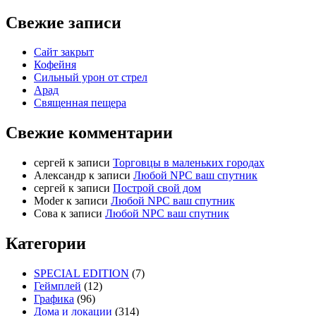
Свежие записи
Сайт закрыт
Кофейня
Cильный урон от стрел
Арад
Священная пещера
Свежие комментарии
cергей
к записи
Торговцы в маленьких городах
Александр
к записи
Любой NPC ваш спутник
cергей
к записи
Построй свой дом
Moder
к записи
Любой NPC ваш спутник
Сова
к записи
Любой NPC ваш спутник
Категории
SPECIAL EDITION
(7)
Геймплей
(12)
Графика
(96)
Дома и локации
(314)