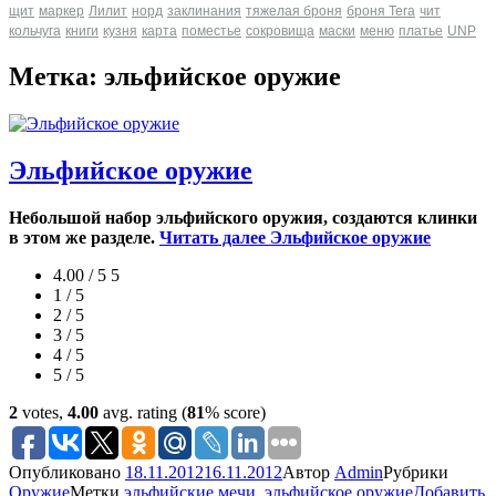
щит
маркер
Лилит
норд
заклинания
тяжелая броня
броня Tera
чит
кольчуга
книги
кузня
карта
поместье
сокровища
маски
меню
платье
UNP
Метка: эльфийское оружие
Эльфийское оружие
Небольшой набор эльфийского оружия, создаются клинки
в этом же разделе.
Читать далее
Эльфийское оружие
4.00 / 5
5
1 / 5
2 / 5
3 / 5
4 / 5
5 / 5
2
votes,
4.00
avg. rating (
81
% score)
Опубликовано
18.11.2012
16.11.2012
Автор
Admin
Рубрики
Оружие
Метки
эльфийские мечи
,
эльфийское оружие
Добавить