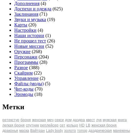
Дополнения
(4)
Доспехи и одежда
(625)
Заклинания
(71)
Звуки и музыка
(19)
Карты
(20)
Настройки
(4)
Наши истории
(1)
Не прошел тест
(26)
Новые миссии
(52)
Оружие
(268)
Персонажи
(204)
Программы
(28)
Разное
(388)
Скайрим
(22)
Управление
(2)
Файлы (моды)
(5)
Чит-коды
(70)
Эромоды
(18)
Метки
ретекстур
броня
женская
меч
секси
дом
даэдра
квест
лук
мужская
книга
легкая броня
спутник
реплейсер
сет
кольцо
HD
LB
женская броня
драконья
маска
Вайтран
Lady body
золото
топор
даэдрическая
манекены