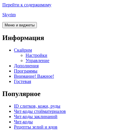
Перейти к содержимому
Skyrim
Меню и виджеты
Информация
Скайрим
Настройки
Управление
Дополнения
Программы
Внимание! Важное!
Гостевая
Популярное
ID слитков, кожи, руды
Чит-коды стойматериалов
Чит-коды заклинаний
Чит-коды
Рецепты зелий и ядов