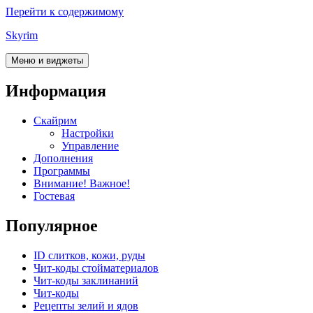
Перейти к содержимому
Skyrim
Меню и виджеты
Информация
Скайрим
Настройки
Управление
Дополнения
Программы
Внимание! Важное!
Гостевая
Популярное
ID слитков, кожи, руды
Чит-коды стойматериалов
Чит-коды заклинаний
Чит-коды
Рецепты зелий и ядов