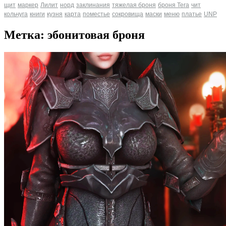
щит
маркер
Лилит
норд
заклинания
тяжелая броня
броня Tera
чит
кольчуга
книги
кузня
карта
поместье
сокровища
маски
меню
платье
UNP
Метка: эбонитовая броня