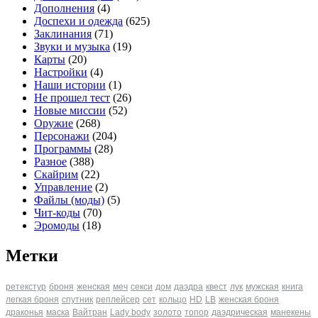
Дополнения
(4)
Доспехи и одежда
(625)
Заклинания
(71)
Звуки и музыка
(19)
Карты
(20)
Настройки
(4)
Наши истории
(1)
Не прошел тест
(26)
Новые миссии
(52)
Оружие
(268)
Персонажи
(204)
Программы
(28)
Разное
(388)
Скайрим
(22)
Управление
(2)
Файлы (моды)
(5)
Чит-коды
(70)
Эромоды
(18)
Метки
ретекстур
броня
женская
меч
секси
дом
даэдра
квест
лук
мужская
книга
легкая броня
спутник
реплейсер
сет
кольцо
HD
LB
женская броня
драконья
маска
Вайтран
Lady body
золото
топор
даэдрическая
манекены