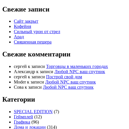
Свежие записи
Сайт закрыт
Кофейня
Cильный урон от стрел
Арад
Священная пещера
Свежие комментарии
cергей
к записи
Торговцы в маленьких городах
Александр
к записи
Любой NPC ваш спутник
cергей
к записи
Построй свой дом
Moder
к записи
Любой NPC ваш спутник
Сова
к записи
Любой NPC ваш спутник
Категории
SPECIAL EDITION
(7)
Геймплей
(12)
Графика
(96)
Дома и локации
(314)