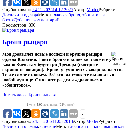
Опубликовано
24.11.2025
14.12.2025
Автор
Moder
Рубрики
Доспехи и одежда
Метки
тяжелая броня
,
эбонитовая
броня
Добавить комментарий
Просмотров: 896
Броня рыцаря
Мод добавляет новые доспехи и оружие рыцаря
ордена Колючка. Найти броню и копье вы сможете у
камня Змея, там будут три Дремора (смотрите
скриншот локации). Броня улучшается, зачаровывается.
То же самое с копьем. Всё это вы сможете выковать в
любой кузнице. Смотрите разделы «драконье» и
«эбонитовое».
Читать далее
Броня рыцаря
1
vote,
5.00
avg. rating (
91
% score)
2
Опубликовано
24.11.2012
11.03.2013
Автор
Moder
Рубрики
Доспехи и одежда
,
Оружие
Метки
доспехи рыцаря
,
рыцарская