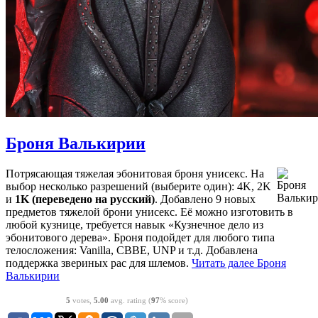
Броня Валькирии
Потрясающая тяжелая эбонитовая броня унисекс. На
выбор несколько разрешений (выберите один): 4K, 2K
и
1K (переведено на русский)
. Добавлено 9 новых
предметов тяжелой брони унисекс. Её можно изготовить в
любой кузнице, требуется навык «Кузнечное дело из
эбонитового дерева». Броня подойдет для любого типа
телосложения: Vanilla, CBBE, UNP и т.д. Добавлена ​​
поддержка звериных рас для шлемов.
Читать далее
Броня
Валькирии
5
votes,
5.00
avg. rating (
97
% score)