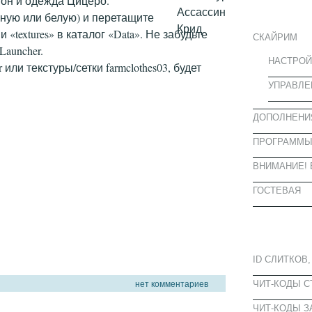
шон и одежда Цицеро.
ИНФОРМА
рную или белую) и перетащите
и «textures» в каталог «Data». Не забудьте
СКАЙРИМ
Launcher.
НАСТРОЙ
или текстуры/сетки farmclothes03, будет
УПРАВЛЕ
ДОПОЛНЕНИ
ПРОГРАММ
ВНИМАНИЕ! 
ГОСТЕВАЯ
ПОПУЛЯРН
ID СЛИТКОВ,
нет комментариев
ЧИТ-КОДЫ 
ЧИТ-КОДЫ З