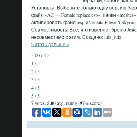
перчатки, сапоги, капю
Установка: Выберите только одну версию (че
файл «AC — Female replace.esp», папки «meshes» 
активировать файл .esp из «Data Files» в Skyrim 
Совместимость: Все, что изменяет броню Jester 
несовместимо с этим. Создано: luix_luix.
Читать дальше »
5.00 / 5
5
1 / 5
2 / 5
3 / 5
4 / 5
5 / 5
7
5.00
97
votes,
avg. rating (
% score)