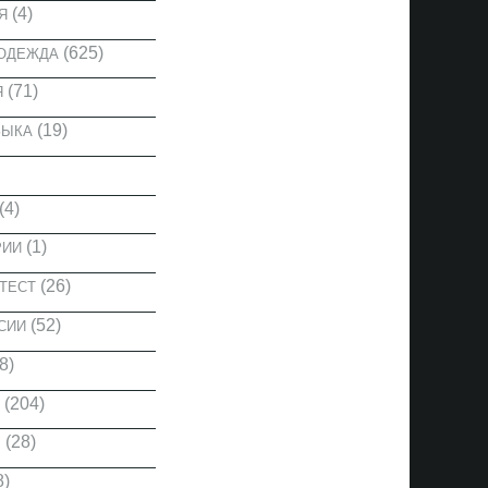
(4)
Я
(625)
 ОДЕЖДА
(71)
Я
(19)
ЗЫКА
(4)
(1)
РИИ
(26)
ТЕСТ
(52)
СИИ
8)
(204)
(28)
Ы
8)