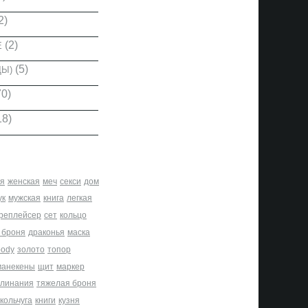
2)
(2)
Е
(5)
ДЫ)
0)
18)
я
женская
меч
секси
дом
ук
мужская
книга
легкая
реплейсер
сет
кольцо
 броня
драконья
маска
body
золото
топор
манекены
щит
маркер
клинания
тяжелая броня
кольчуга
книги
кузня