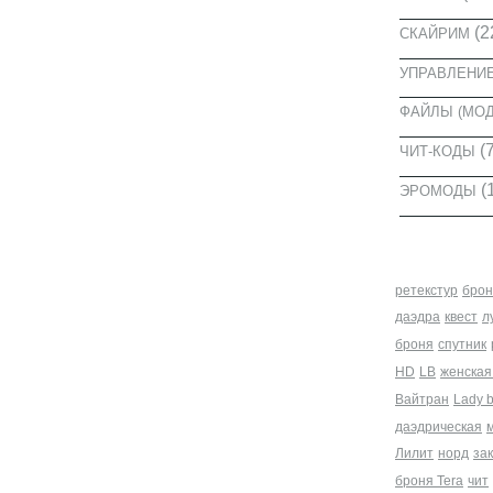
(2
СКАЙРИМ
УПРАВЛЕНИ
ФАЙЛЫ (МО
(7
ЧИТ-КОДЫ
(
ЭРОМОДЫ
МЕТКИ
ретекстур
брон
даэдра
квест
л
броня
спутник
HD
LB
женская
Вайтран
Lady 
даэдрическая
Лилит
норд
за
броня Tera
чит