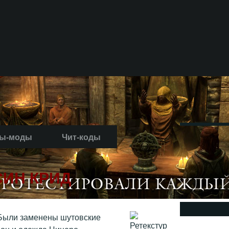
ы-моды
Чит-коды
СИН КРИД
 Были заменены шутовские