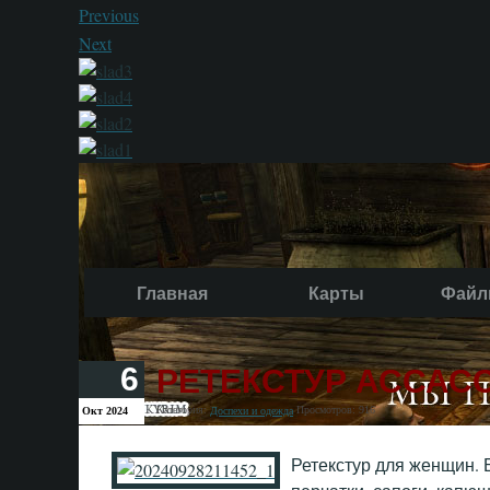
Previous
Next
Главная
Карты
Файл
РЕТЕКСТУР АССАС
6
Категория:
Просмотров: 916
Окт 2024
Доспехи и одежда
Ретекстур для женщин.