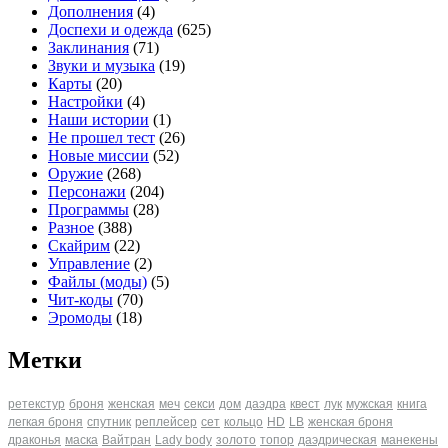
Дополнения
(4)
Доспехи и одежда
(625)
Заклинания
(71)
Звуки и музыка
(19)
Карты
(20)
Настройки
(4)
Наши истории
(1)
Не прошел тест
(26)
Новые миссии
(52)
Оружие
(268)
Персонажи
(204)
Программы
(28)
Разное
(388)
Скайрим
(22)
Управление
(2)
Файлы (моды)
(5)
Чит-коды
(70)
Эромоды
(18)
Метки
ретекстур
броня
женская
меч
секси
дом
даэдра
квест
лук
мужская
книга
легкая броня
спутник
реплейсер
сет
кольцо
HD
LB
женская броня
драконья
маска
Вайтран
Lady body
золото
топор
даэдрическая
манекены