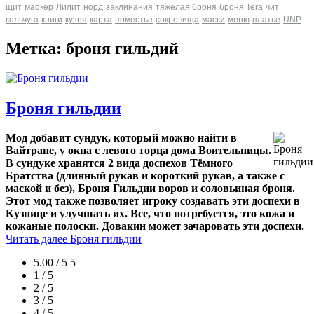
щит
маркер
Лилит
норд
заклинания
тяжелая броня
броня Tera
чит
кольчуга
книги
кузня
карта
поместье
сокровища
маски
меню
платье
UNP
Метка: броня гильдий
Броня гильдии
Мод добавит сундук, который можно найти в
Вайтране, у окна с левого торца дома Воительницы.
В сундуке хранятся 2 вида доспехов Тёмного
Братства (длинный рукав и короткий рукав, а также с
маской и без), Броня Гильдии воров и соловьиная броня.
Этот мод также позволяет игроку создавать эти доспехи в
Кузнице и улучшать их. Все, что потребуется, это кожа и
кожаные полоски. Довакин может зачаровать эти доспехи.
Читать далее
Броня гильдии
5.00 / 5
5
1 / 5
2 / 5
3 / 5
4 / 5