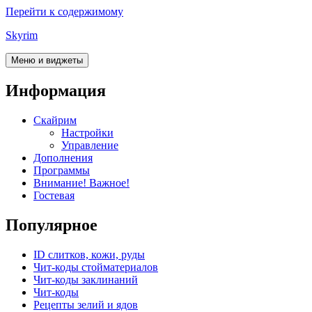
Перейти к содержимому
Skyrim
Меню и виджеты
Информация
Скайрим
Настройки
Управление
Дополнения
Программы
Внимание! Важное!
Гостевая
Популярное
ID слитков, кожи, руды
Чит-коды стойматериалов
Чит-коды заклинаний
Чит-коды
Рецепты зелий и ядов