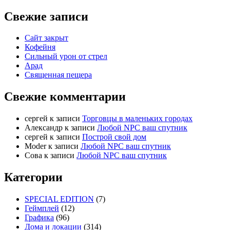
Свежие записи
Сайт закрыт
Кофейня
Cильный урон от стрел
Арад
Священная пещера
Свежие комментарии
cергей
к записи
Торговцы в маленьких городах
Александр
к записи
Любой NPC ваш спутник
cергей
к записи
Построй свой дом
Moder
к записи
Любой NPC ваш спутник
Сова
к записи
Любой NPC ваш спутник
Категории
SPECIAL EDITION
(7)
Геймплей
(12)
Графика
(96)
Дома и локации
(314)