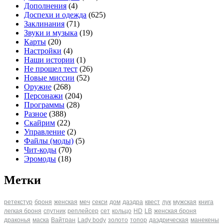
Дополнения
(4)
Доспехи и одежда
(625)
Заклинания
(71)
Звуки и музыка
(19)
Карты
(20)
Настройки
(4)
Наши истории
(1)
Не прошел тест
(26)
Новые миссии
(52)
Оружие
(268)
Персонажи
(204)
Программы
(28)
Разное
(388)
Скайрим
(22)
Управление
(2)
Файлы (моды)
(5)
Чит-коды
(70)
Эромоды
(18)
Метки
ретекстур
броня
женская
меч
секси
дом
даэдра
квест
лук
мужская
книга
легкая броня
спутник
реплейсер
сет
кольцо
HD
LB
женская броня
драконья
маска
Вайтран
Lady body
золото
топор
даэдрическая
манекены