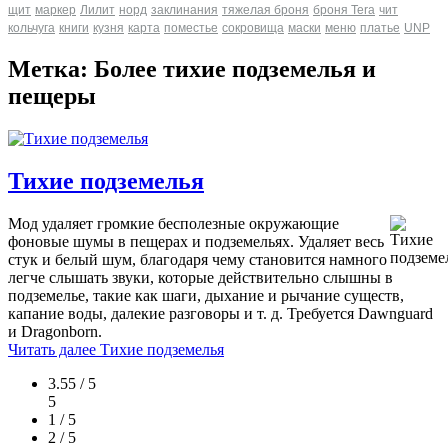
щит
маркер
Лилит
норд
заклинания
тяжелая броня
броня Tera
чит
кольчуга
книги
кузня
карта
поместье
сокровища
маски
меню
платье
UNP
Метка: Более тихие подземелья и
пещеры
Тихие подземелья
Мод удаляет громкие бесполезные окружающие
фоновые шумы в пещерах и подземельях. Удаляет весь
стук и белый шум, благодаря чему становится намного
легче слышать звуки, которые действительно слышны в
подземелье, такие как шаги, дыхание и рычание существ,
капание воды, далекие разговоры и т. д. Требуется Dawnguard
и Dragonborn.
Читать далее
Тихие подземелья
3.55 / 5
5
1 / 5
2 / 5