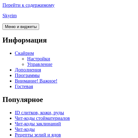
Перейти к содержимому
Skyrim
Меню и виджеты
Информация
Скайрим
Настройки
Управление
Дополнения
Программы
Внимание! Важное!
Гостевая
Популярное
ID слитков, кожи, руды
Чит-коды стойматериалов
Чит-коды заклинаний
Чит-коды
Рецепты зелий и ядов