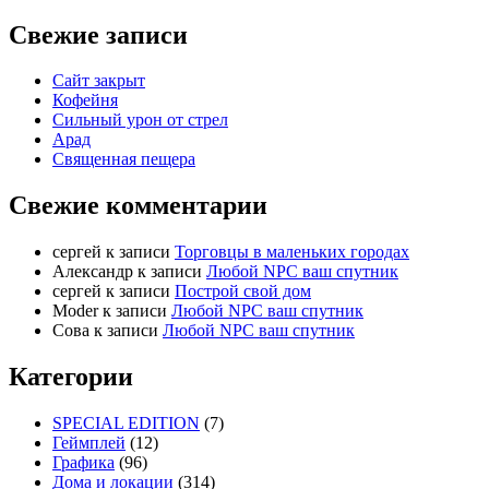
Свежие записи
Сайт закрыт
Кофейня
Cильный урон от стрел
Арад
Священная пещера
Свежие комментарии
cергей
к записи
Торговцы в маленьких городах
Александр
к записи
Любой NPC ваш спутник
cергей
к записи
Построй свой дом
Moder
к записи
Любой NPC ваш спутник
Сова
к записи
Любой NPC ваш спутник
Категории
SPECIAL EDITION
(7)
Геймплей
(12)
Графика
(96)
Дома и локации
(314)